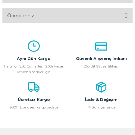
Bu ürüne ilk yorumu siz yapın!
Önerileriniz
Yorum Yaz
Bu ürünün fiyat bilgisi, resim, ürün açıklamalarında ve diğer
konularda yetersiz gördüğünüz noktaları öneri formunu
kullanarak tarafımıza iletebilirsiniz.
Görüş ve önerileriniz için teşekkür ederiz.
Aynı Gün Kargo
Güvenli Alışveriş İmkanı
Ürün resmi kalitesiz, bozuk veya görüntülenemiyor.
Hafta İçi 15:00, Cumartesi 12:00a kadar
256 Bit SSL sertifikası
verilen siparişler için
Ürün açıklamasında eksik bilgiler bulunuyor.
Ürün bilgilerinde hatalar bulunuyor.
Ürün fiyatı diğer sitelerden daha pahalı.
Bu ürüne benzer farklı alternatifler olmalı.
Ücretsiz Kargo
İade & Değişim
2000 TL ve üzeri kargo bedava
14 Gün içerisinde