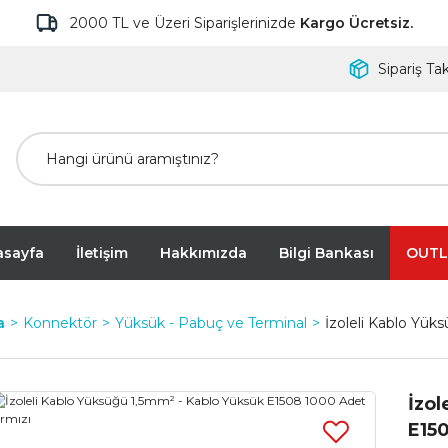
2000 TL ve Üzeri Siparişlerinizde
Kargo Ücretsiz.
Sipariş Tak
asayfa
İletişim
Hakkımızda
Bilgi Bankası
OUTL
a
Konnektör
Yüksük - Pabuç ve Terminal
İzoleli Kablo Yü
İzol
E150