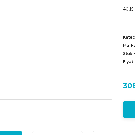
40,15 
Kateg
Mark
Stok 
Fiyat
30