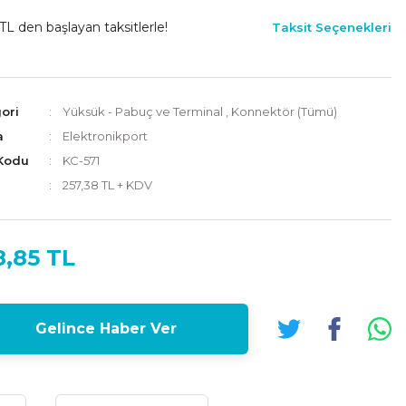
TL den başlayan taksitlerle!
Taksit Seçenekleri
ori
Yüksük - Pabuç ve Terminal
,
Konnektör (Tümü)
a
Elektronikport
Kodu
KC-571
257,38 TL + KDV
8,85 TL
Gelince Haber Ver