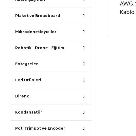
AWG:
Kablo 
Plaket ve Breadboard
Mikrodenetleyiciler
Robotik - Drone - Eğitim
Bu ürünün
iletebilirsi
Görüş ve ö
Entegreler
Ürün r
Led Ürünleri
Ürün a
Direnç
Ürün b
Ürün f
Kondansatör
Bu ürü
Pot, Trimpot ve Encoder