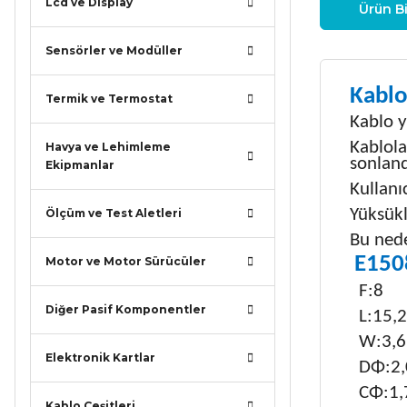
Lcd ve Display
Ürün Bi
Sensörler ve Modüller
Kablo
Termik ve Termostat
Kablo y
Kablola
Havya ve Lehimleme
sonlandı
Ekipmanlar
Kullanı
Yüksükl
Ölçüm ve Test Aletleri
Bu nede
E150
Motor ve Motor Sürücüler
F:8
Diğer Pasif Komponentler
L:15,2
W:3,6
Elektronik Kartlar
DΦ:2,
CΦ:1,
Kablo Çeşitleri