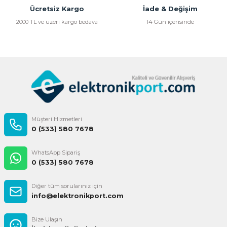
Bu ürüne benzer farklı alternatifler olmalı.
Ücretsiz Kargo
İade & Değişim
2000 TL ve üzeri kargo bedava
14 Gün içerisinde
Gönder
Müşteri Hizmetleri
0 (533) 580 7678
WhatsApp Sipariş
0 (533) 580 7678
Diğer tüm sorularınız için
info@elektronikport.com
Bize Ulaşın