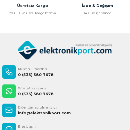
Bu ürüne benzer farklı alternatifler olmalı.
Ücretsiz Kargo
İade & Değişim
2000 TL ve üzeri kargo bedava
14 Gün içerisinde
Gönder
Müşteri Hizmetleri
0 (533) 580 7678
WhatsApp Sipariş
0 (533) 580 7678
Diğer tüm sorularınız için
info@elektronikport.com
Bize Ulaşın