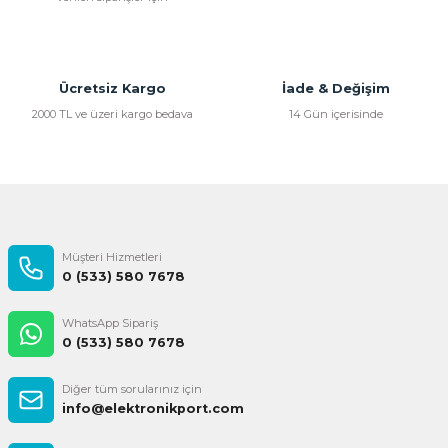
Ürün bilgilerinde hatalar bulunuyor.
Ürün fiyatı diğer sitelerden daha pahalı.
Bu ürüne benzer farklı alternatifler olmalı.
Ücretsiz Kargo
İade & Değişim
2000 TL ve üzeri kargo bedava
14 Gün içerisinde
Gönder
Müşteri Hizmetleri
0 (533) 580 7678
WhatsApp Sipariş
0 (533) 580 7678
Diğer tüm sorularınız için
info@elektronikport.com