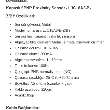
boyutundadır.
Kapasitif PNP Proximity Sensör - LJC18A3-B-
Z/BY Özellikleri:
Sensör gövdesi: Metal
Model numarası: LJC18A3-B-Z/BY
Sensör tipi: Kapasitif yakınlık sensörü
Algılayabildiği cisimler: Metal ve metal olmayan cisimler
Çalışma gerilimi: DC 6-36V
Çalışma akımı: 300mA
Algılama mesafesi: 1 - 10mm
Tepki frekansı: 100Hz
Çıkış tipi: PNP, normally open (NO)
Çalışma sıcaklığı: -25°C ile +65°C arası
Boyutlar: 7.5 x 4cm (uzunluk x çap)
Kablo uzunluğu: 120cm
Ağırlık: 85gr
Kablo Bağlantıları: