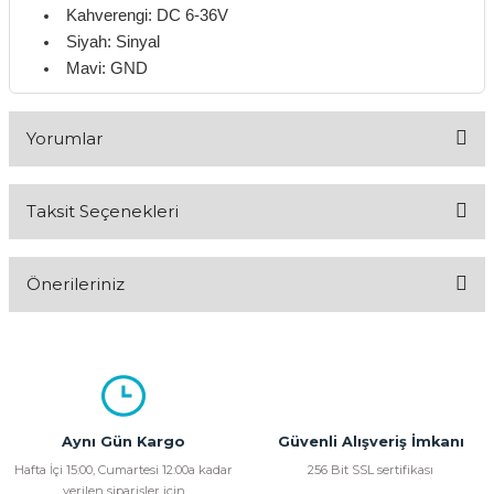
Kahverengi:
DC 6-36V
Siyah:
Sinyal
Mavi:
GND
Yorumlar
Taksit Seçenekleri
Bu ürüne ilk yorumu siz yapın!
Önerileriniz
Yorum Yaz
Bu ürünün fiyat bilgisi, resim, ürün açıklamalarında ve diğer
konularda yetersiz gördüğünüz noktaları öneri formunu
kullanarak tarafımıza iletebilirsiniz.
Görüş ve önerileriniz için teşekkür ederiz.
Aynı Gün Kargo
Güvenli Alışveriş İmkanı
Ürün resmi kalitesiz, bozuk veya görüntülenemiyor.
Hafta İçi 15:00, Cumartesi 12:00a kadar
256 Bit SSL sertifikası
verilen siparişler için
Ürün açıklamasında eksik bilgiler bulunuyor.