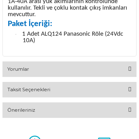
1A-40A arası yük akımlarının kontrolünde
kullanılır. Tekli ve çoklu kontak çıkış imkanları
mevcuttur.
Paket İçeriği:
1 Adet ALQ124 Panasonic Röle (24Vdc
·
10A)
Yorumlar
Taksit Seçenekleri
Bu ürüne ilk yorumu siz yapın!
Önerileriniz
Yorum Yaz
Bu ürünün fiyat bilgisi, resim, ürün açıklamalarında ve diğer
konularda yetersiz gördüğünüz noktaları öneri formunu
kullanarak tarafımıza iletebilirsiniz.