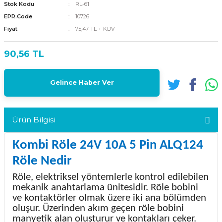
Stok Kodu
RL-61
EPR.Code
10726
Fiyat
75,47 TL + KDV
90,56 TL
Gelince Haber Ver
Ürün Bilgisi
Kombi Röle 24V 10A 5 Pin ALQ124
Röle Nedir
Röle, elektriksel yöntemlerle kontrol edilebilen
mekanik anahtarlama ünitesidir. Röle bobini
ve kontaktörler olmak üzere iki ana bölümden
oluşur. Üzerinden akım geçen röle bobini
manyetik alan oluşturur ve kontakları çeker.