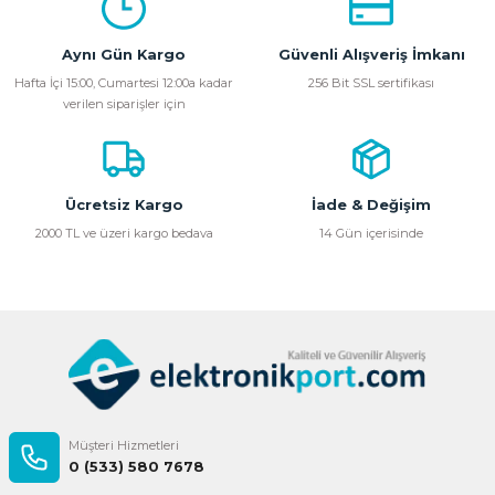
Görüş ve önerileriniz için teşekkür ederiz.
Aynı Gün Kargo
Güvenli Alışveriş İmkanı
Ürün resmi kalitesiz, bozuk veya görüntülenemiyor.
Hafta İçi 15:00, Cumartesi 12:00a kadar
256 Bit SSL sertifikası
verilen siparişler için
Ürün açıklamasında eksik bilgiler bulunuyor.
Ürün bilgilerinde hatalar bulunuyor.
Ürün fiyatı diğer sitelerden daha pahalı.
Bu ürüne benzer farklı alternatifler olmalı.
Ücretsiz Kargo
İade & Değişim
2000 TL ve üzeri kargo bedava
14 Gün içerisinde
Gönder
Müşteri Hizmetleri
0 (533) 580 7678