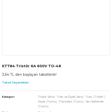
KT784 Tristör 6A 600V TO-48
3,64 TL den başlayan taksitlerle!
Taksit Seçenekleri
Kategori
Tristör Serisi
,
Triac ve Diyak Serisi
,
Triac / Tristör /
Diyak (Tümü)
,
Transistör (Tümü)
,
Yarı İletkenler
(Tümü)