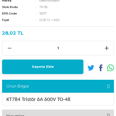
Marka
Elektronikport
Stok Kodu
TR-95
EPR.Code
10077
Fiyat
23,35 TL + KDV
28,02 TL
Sepete Ekle
Ürün Bilgisi
KT784 Tristör 6A 600V TO-48
Yorumlar