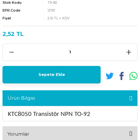
Stok Kodu
TR-82
EPR.Code
12191
Fiyat
2,10 TL + KDV
2,52 TL
Sepete Ekle
Ürün Bilgisi
KTC8050 Transistör NPN TO-92
Yorumlar