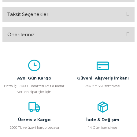
Taksit Seçenekleri
Bu ürüne ilk yorumu siz yapın!
Önerileriniz
Yorum Yaz
Bu ürünün fiyat bilgisi, resim, ürün açıklamalarında ve diğer
konularda yetersiz gördüğünüz noktaları öneri formunu
kullanarak tarafımıza iletebilirsiniz.
Görüş ve önerileriniz için teşekkür ederiz.
Aynı Gün Kargo
Güvenli Alışveriş İmkanı
Ürün resmi kalitesiz, bozuk veya görüntülenemiyor.
Hafta İçi 15:00, Cumartesi 12:00a kadar
256 Bit SSL sertifikası
verilen siparişler için
Ürün açıklamasında eksik bilgiler bulunuyor.
Ürün bilgilerinde hatalar bulunuyor.
Ürün fiyatı diğer sitelerden daha pahalı.
Bu ürüne benzer farklı alternatifler olmalı.
Ücretsiz Kargo
İade & Değişim
2000 TL ve üzeri kargo bedava
14 Gün içerisinde