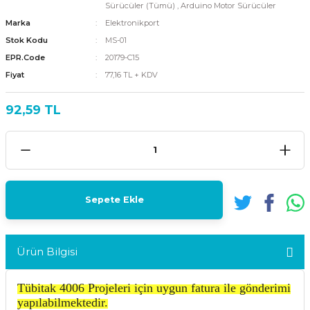
Sürücüler (Tümü)
,
Arduino Motor Sürücüler
Marka
Elektronikport
Stok Kodu
MS-01
EPR.Code
20179-C15
Fiyat
77,16 TL + KDV
92,59 TL
Sepete Ekle
Ürün Bilgisi
Tübitak 4006 Projeleri için uygun fatura ile gönderimi
yapılabilmektedir.