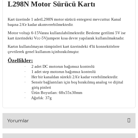
L298N Motor Sürücü Kartı
Kart üzerinde 1 adetL298N motor sürücü entegresi mevcuttur. Kanal
başına 2A'e kadar akımverebilmektedir.
Motor voltajı 6-15Varası kullanılabilmektedir. Besleme gerilimi 5V ise
kart üzerindeki Vcc-5Vjumpere kısa devre yapılarak kullanılmaktadır.
Kartın kullanılmayan tümpinleri kart üzerindeki 4'lü konnektörlere
çevrilerek genel kullanım içinbırakılmıştır.
Özellikler:
·
2 adet DC motorun bağımsız kontrolü
·
1 adet step motorun bağımsız kontrolü
·
Her bir kanaldan sürekli 2A'e kadar verebilmektedir.
·
Sensör bağlantıları için boş bırakılmış analog ve dijital
giriş pinleri
·
Ürün Boyutları: 68x55x30mm
·
Ağırlık: 37g
Yorumlar