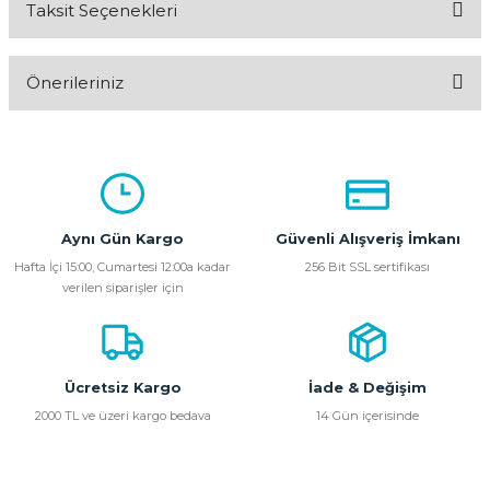
Taksit Seçenekleri
Bu ürüne ilk yorumu siz yapın!
Önerileriniz
Yorum Yaz
Bu ürünün fiyat bilgisi, resim, ürün açıklamalarında ve diğer
konularda yetersiz gördüğünüz noktaları öneri formunu
kullanarak tarafımıza iletebilirsiniz.
Görüş ve önerileriniz için teşekkür ederiz.
Aynı Gün Kargo
Güvenli Alışveriş İmkanı
Ürün resmi kalitesiz, bozuk veya görüntülenemiyor.
Hafta İçi 15:00, Cumartesi 12:00a kadar
256 Bit SSL sertifikası
verilen siparişler için
Ürün açıklamasında eksik bilgiler bulunuyor.
Ürün bilgilerinde hatalar bulunuyor.
Ürün fiyatı diğer sitelerden daha pahalı.
Bu ürüne benzer farklı alternatifler olmalı.
Ücretsiz Kargo
İade & Değişim
2000 TL ve üzeri kargo bedava
14 Gün içerisinde