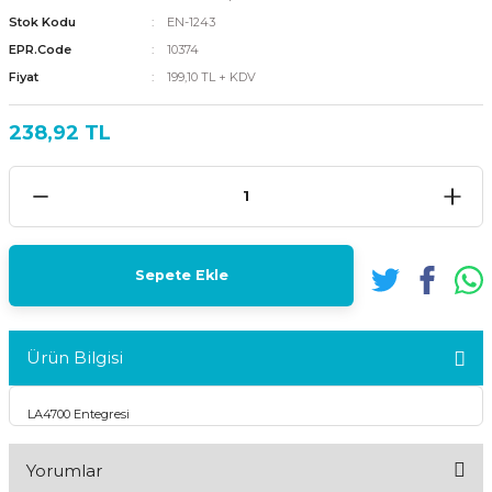
Stok Kodu
EN-1243
EPR.Code
10374
Fiyat
199,10 TL + KDV
238,92 TL
Sepete Ekle
Ürün Bilgisi
LA4700 Entegresi
Yorumlar