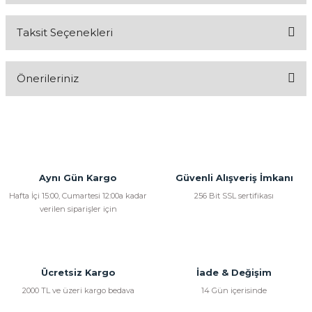
Taksit Seçenekleri
Bu ürüne ilk yorumu siz yapın!
Önerileriniz
Yorum Yaz
Bu ürünün fiyat bilgisi, resim, ürün açıklamalarında ve diğer
konularda yetersiz gördüğünüz noktaları öneri formunu
kullanarak tarafımıza iletebilirsiniz.
Görüş ve önerileriniz için teşekkür ederiz.
Aynı Gün Kargo
Güvenli Alışveriş İmkanı
Ürün resmi kalitesiz, bozuk veya görüntülenemiyor.
Hafta İçi 15:00, Cumartesi 12:00a kadar
256 Bit SSL sertifikası
verilen siparişler için
Ürün açıklamasında eksik bilgiler bulunuyor.
Ürün bilgilerinde hatalar bulunuyor.
Ürün fiyatı diğer sitelerden daha pahalı.
Bu ürüne benzer farklı alternatifler olmalı.
Ücretsiz Kargo
İade & Değişim
2000 TL ve üzeri kargo bedava
14 Gün içerisinde