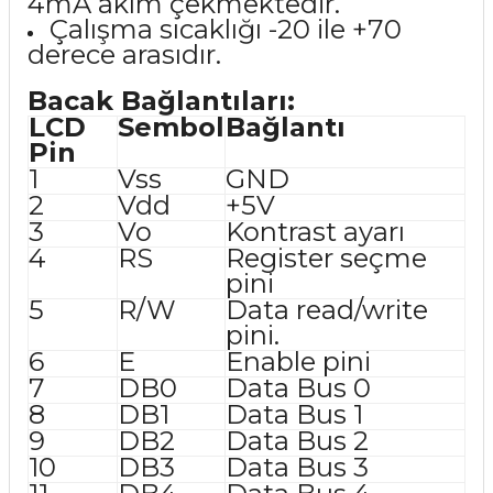
4mA akım çekmektedir.
Çalışma sıcaklığı -20 ile +70
derece arasıdır.
Bacak Bağlantıları:
LCD
Sembol
Bağlantı
Pin
1
Vss
GND
2
Vdd
+5V
3
Vo
Kontrast ayarı
4
RS
Register seçme
pini
5
R/W
Data read/write
pini.
6
E
Enable pini
7
DB0
Data Bus 0
8
DB1
Data Bus 1
9
DB2
Data Bus 2
10
DB3
Data Bus 3