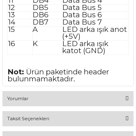
11
DB4
Data Bus 4
12
DB5
Data Bus 5
13
DB6
Data Bus 6
14
DB7
Data Bus 7
15
A
LED arka ışık anot
(+5V)
16
K
LED arka ışık
katot (GND)
Not:
Ürün paketinde header
bulunmamaktadır.
Yorumlar
Taksit Seçenekleri
Bu ürüne ilk yorumu siz yapın!