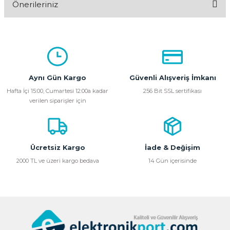
Önerileriniz
Yorum Yaz
Bu ürünün fiyat bilgisi, resim, ürün açıklamalarında ve diğer
konularda yetersiz gördüğünüz noktaları öneri formunu
kullanarak tarafımıza iletebilirsiniz.
Görüş ve önerileriniz için teşekkür ederiz.
Aynı Gün Kargo
Güvenli Alışveriş İmkanı
Ürün resmi kalitesiz, bozuk veya görüntülenemiyor.
Hafta İçi 15:00, Cumartesi 12:00a kadar
256 Bit SSL sertifikası
verilen siparişler için
Ürün açıklamasında eksik bilgiler bulunuyor.
Ürün bilgilerinde hatalar bulunuyor.
Ürün fiyatı diğer sitelerden daha pahalı.
Bu ürüne benzer farklı alternatifler olmalı.
Ücretsiz Kargo
İade & Değişim
2000 TL ve üzeri kargo bedava
14 Gün içerisinde
Gönder