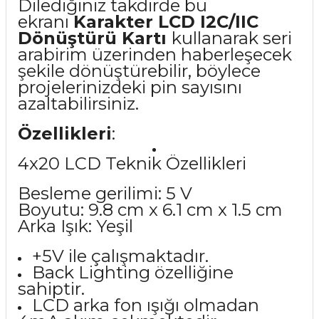
Dilediğiniz takdirde bu
ekranı
Karakter LCD I2C/IIC
Dönüştürü Kartı
kullanarak seri
arabirim üzerinden haberleşecek
şekile dönüştürebilir, böylece
projelerinizdeki pin sayısını
azaltabilirsiniz.
Özellikleri
:
4x20 LCD Teknik Özellikleri
Besleme gerilimi: 5 V
Boyutu: 9.8 cm x 6.1 cm x 1.5 cm
Arka Işık: Yeşil
+5V ile çalışmaktadır.
Back Lighting özelliğine
sahiptir.
LCD arka fon ışığı olmadan