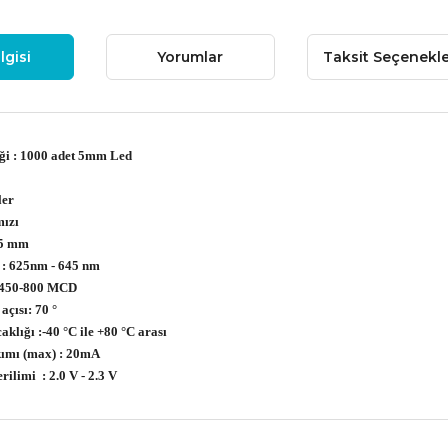
lgisi
Yorumlar
Taksit Seçenekle
iği : 1000 adet 5mm Led
ler
mızı
P 5 mm
 : 625nm - 645 nm
: 450-800 MCD
açısı: 70 °
aklığı :-40
°C ile +80
°C arası
ımı (max)
: 20mA
erilimi
: 2.0 V - 2.3 V