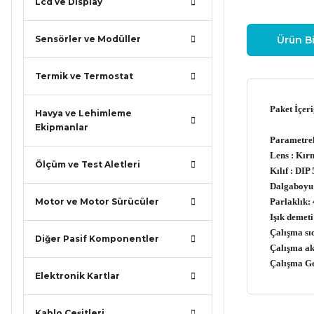
Lcd ve Display
Sensörler ve Modüller
Ürün Bi
Termik ve Termostat
Paket İçer
Havya ve Lehimleme
Ekipmanlar
Parametre
Lens : Kır
Ölçüm ve Test Aletleri
Kılıf : DI
Dalgaboyu
Motor ve Motor Sürücüler
Parlaklık
Işık demeti 
Çalışma sıc
Diğer Pasif Komponentler
Çalışma ak
Çalışma G
Elektronik Kartlar
Kablo Çeşitleri