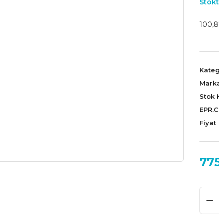
Stokt
100,8
Kateg
Mark
Stok 
EPR.
Fiyat
775