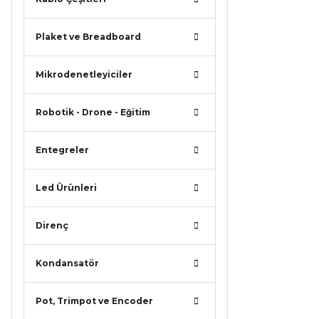
Bu ürünün
iletebilirsi
Plaket ve Breadboard
Görüş ve ö
Mikrodenetleyiciler
Ürün r
Ürün a
Robotik - Drone - Eğitim
Ürün b
Ürün f
Entegreler
Bu ürü
Led Ürünleri
Direnç
Kondansatör
Pot, Trimpot ve Encoder