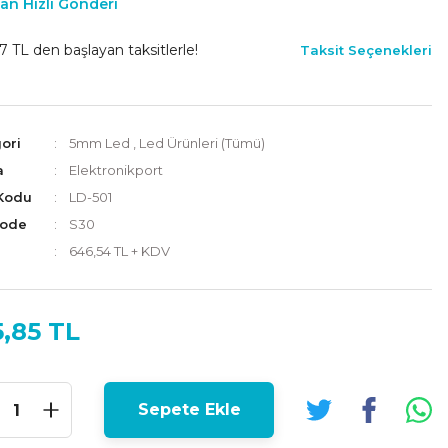
an Hızlı Gönderi
7 TL den başlayan taksitlerle!
Taksit Seçenekleri
ori
5mm Led
,
Led Ürünleri (Tümü)
a
Elektronikport
Kodu
LD-501
Code
S30
646,54 TL + KDV
,85 TL
Sepete Ekle