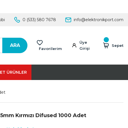
ibi
0 (533) 580 7678
info@elektronikport.com
Üye
ARA
Sepet
Girişi
Favorilerim
ET ÜRÜNLER
det
 5mm Kırmızı Difused 1000 Adet