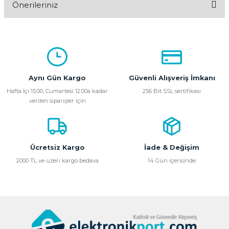
Önerileriniz
Yorum Yaz
Bu ürünün fiyat bilgisi, resim, ürün açıklamalarında ve diğer
konularda yetersiz gördüğünüz noktaları öneri formunu
kullanarak tarafımıza iletebilirsiniz.
Görüş ve önerileriniz için teşekkür ederiz.
Aynı Gün Kargo
Güvenli Alışveriş İmkanı
Ürün resmi kalitesiz, bozuk veya görüntülenemiyor.
Hafta İçi 15:00, Cumartesi 12:00a kadar
256 Bit SSL sertifikası
verilen siparişler için
Ürün açıklamasında eksik bilgiler bulunuyor.
Ürün bilgilerinde hatalar bulunuyor.
Ürün fiyatı diğer sitelerden daha pahalı.
Bu ürüne benzer farklı alternatifler olmalı.
Ücretsiz Kargo
İade & Değişim
2000 TL ve üzeri kargo bedava
14 Gün içerisinde
Gönder