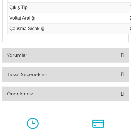
Çıkış Tipi
Voltaj Aralığı
Çalışma Sıcaklığı
Yorumlar
Taksit Seçenekleri
Bu ürüne ilk yorumu siz yapın!
Önerileriniz
Yorum Yaz
Bu ürünün fiyat bilgisi, resim, ürün açıklamalarında ve diğer
konularda yetersiz gördüğünüz noktaları öneri formunu
kullanarak tarafımıza iletebilirsiniz.
Görüş ve önerileriniz için teşekkür ederiz.