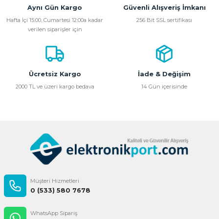
Aynı Gün Kargo
Güvenli Alışveriş İmkanı
Ürün resmi kalitesiz, bozuk veya görüntülenemiyor.
Hafta İçi 15:00, Cumartesi 12:00a kadar
256 Bit SSL sertifikası
verilen siparişler için
Ürün açıklamasında eksik bilgiler bulunuyor.
Ürün bilgilerinde hatalar bulunuyor.
Ürün fiyatı diğer sitelerden daha pahalı.
Bu ürüne benzer farklı alternatifler olmalı.
Ücretsiz Kargo
İade & Değişim
2000 TL ve üzeri kargo bedava
14 Gün içerisinde
Gönder
Müşteri Hizmetleri
0 (533) 580 7678
WhatsApp Sipariş