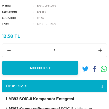
Marka
Elektronikport
Stok Kodu
EN-1841
EPR.Code
84107
Fiyat
10,48 TL + KDV
12,58 TL
Sepete Ekle
Ürün Bilgisi
LM393 SOIC-8 Komparatör Entegresi
LM393 Komparatör entegresi
SOIC-8 kılıfta olup