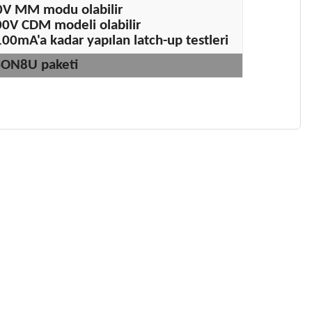
0V MM modu olabilir
0V CDM modeli olabilir
00mA'a kadar yapılan latch-up testleri
SON8U paketi
 gördüğünüz noktaları öneri formunu kullanarak tarafımıza
 yapın!