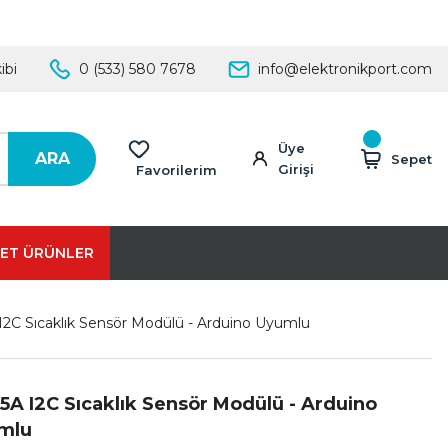
ibi
0 (533) 580 7678
info@elektronikport.com
Üye
ARA
Sepet
Girişi
Favorilerim
ET ÜRÜNLER
2C Sıcaklık Sensör Modülü - Arduino Uyumlu
A I2C Sıcaklık Sensör Modülü - Arduino
mlu