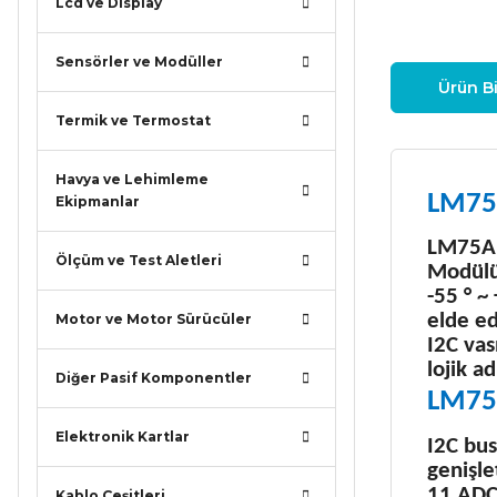
Lcd ve Display
Sensörler ve Modüller
Ürün Bi
Termik ve Termostat
Havya ve Lehimleme
LM75A
Ekipmanlar
LM75A I
Ölçüm ve Test Aletleri
Modülü
-55 ° ~
elde ed
Motor ve Motor Sürücüler
I2C vas
lojik a
Diğer Pasif Komponentler
LM75A
Elektronik Kartlar
I2C bus
genişle
11 ADC,
Kablo Çeşitleri