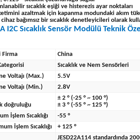
lanabilir sıcaklık eşiği ve histerezis ayar noktaları
ketimini azaltmak için kapanma modundaki akım tüke
 cihaz bağımsız bir sıcaklık denetleyicileri olarak kulla
 I2C Sıcaklık Sensör Modülü Teknik Özel
i Firma
China
ategorisi
Sıcaklık ve Nem Sensörleri
e Voltajı (Max.)
5.5V
e Voltajı (Min.)
2.8V
± 2 ° (-25 ° ~ 100 °)
ık doğruluğu
± 3 ° (-55 ° ~ 125 °)
m İşlem Sıcaklığı
-55 °
um İşlem Sıcaklığı
+ 125 °
JESD22A114 standardında 200