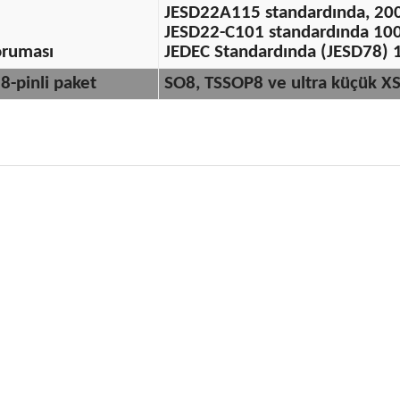
JESD22A115 standardında, 20
JESD22-C101 standardında 100
oruması
JEDEC Standardında (JESD78) 1
8-pinli paket
SO8, TSSOP8 ve ultra küçük X
 fiyat bilgisi, resim, ürün açıklamalarında ve diğer konularda yetersiz
niz.
Bu ürüne ilk yorumu siz
nerileriniz için teşekkür ederiz.
Yorum Yaz
esmi kalitesiz, bozuk veya görüntülenemiyor.
çıklamasında eksik bilgiler bulunuyor.
ilgilerinde hatalar bulunuyor.
iyatı diğer sitelerden daha pahalı.