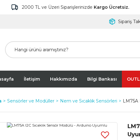
2000 TL ve Üzeri Siparişlerinizde
Kargo Ücretsiz.
Sipariş Tak
asayfa
İletişim
Hakkımızda
Bilgi Bankası
OUTL
a
Sensörler ve Modüller
Nem ve Sıcaklık Sensörleri
LM75A I
LM75
Uyu