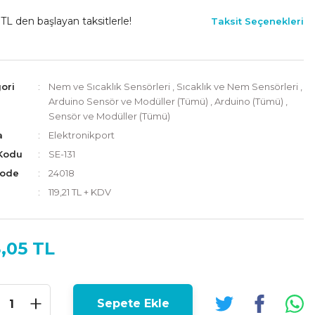
 TL den başlayan taksitlerle!
Taksit Seçenekleri
ori
Nem ve Sıcaklık Sensörleri
,
Sıcaklık ve Nem Sensörleri
,
Arduino Sensör ve Modüller (Tümü)
,
Arduino (Tümü)
,
Sensör ve Modüller (Tümü)
a
Elektronikport
Kodu
SE-131
Code
24018
119,21 TL + KDV
,05 TL
Sepete Ekle