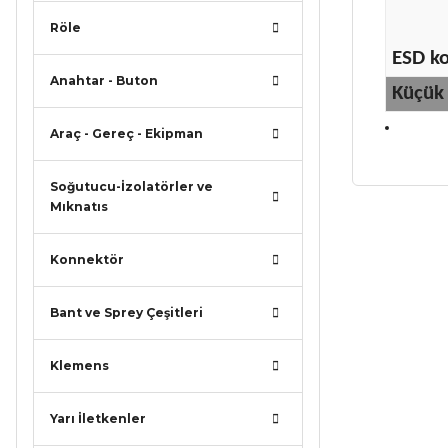
Röle
ESD k
Anahtar - Buton
Küçük 
Araç - Gereç - Ekipman
Soğutucu-İzolatörler ve
Mıknatıs
Bu ürünün
iletebilirsi
Konnektör
Görüş ve ö
Bant ve Sprey Çeşitleri
Ürün r
Ürün a
Klemens
Ürün b
Ürün f
Yarı İletkenler