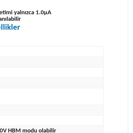
timi yalnızca 1.0μA
nılabilir
likler
0V HBM modu olabilir