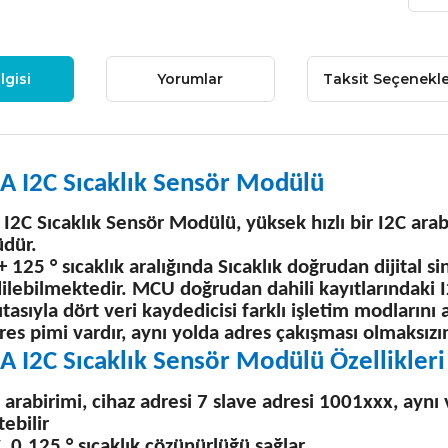
lgisi
Yorumlar
Taksit Seçenekle
 I2C Sıcaklık Sensör Modülü
2C Sıcaklık Sensör Modülü, yüksek hızlı bir I2C arab
dür.
 + 125 ° sıcaklık aralığında Sıcaklık doğrudan dijital 
ilebilmektedir. MCU doğrudan dahili kayıtlarındaki I2
ıtasıyla dört veri kaydedicisi farklı işletim modlarını 
dres pimi vardır, aynı yolda adres çakışması olmaksız
 I2C Sıcaklık Sensör Modülü Özellikleri
 arabirimi, cihaz adresi 7 slave adresi 1001xxx, aynı 
tebilir
 0.125 ° sıcaklık çözünürlüğü sağlar