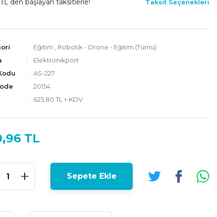
TL den başlayan taksitlerle!
Taksit Seçenekleri
ori
Eğitim
,
Robotik - Drone - Eğitim (Tümü)
a
Elektronikport
Kodu
AS-227
Code
20154
625,80 TL + KDV
0,96 TL
Sepete Ekle