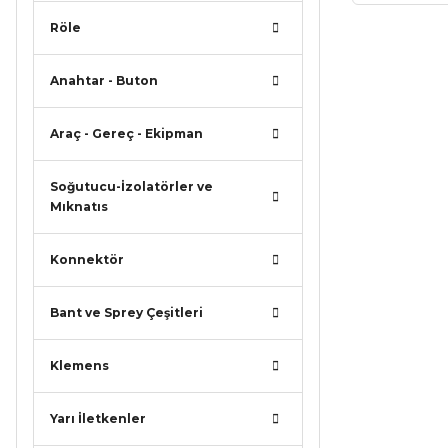
Röle
Bu ürünün
iletebilirsi
Anahtar - Buton
Görüş ve ö
Araç - Gereç - Ekipman
Ürün r
Ürün a
Soğutucu-İzolatörler ve
Ürün b
Mıknatıs
Ürün f
Konnektör
Bu ürü
Bant ve Sprey Çeşitleri
Klemens
Yarı İletkenler