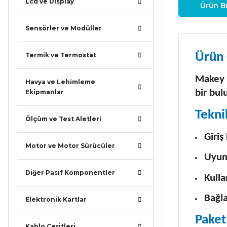
Lcd ve Display
Ürün Bi
Sensörler ve Modüller
Ürün 
Termik ve Termostat
Makey M
Havya ve Lehimleme
bir bul
Ekipmanlar
Tekni
Ölçüm ve Test Aletleri
Giriş
Motor ve Motor Sürücüler
Uyum
Diğer Pasif Komponentler
Kulla
Bağla
Elektronik Kartlar
Paket 
Kablo Çeşitleri