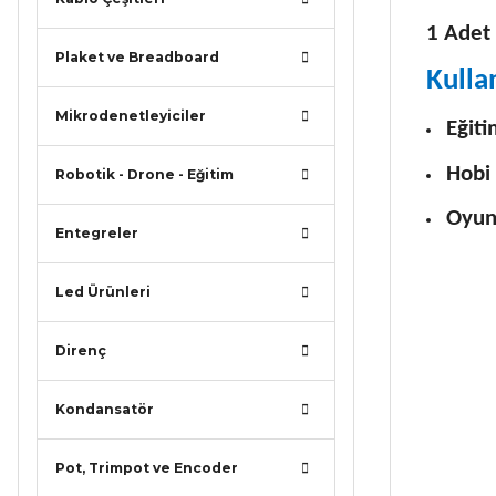
1 Adet
Plaket ve Breadboard
Kulla
Mikrodenetleyiciler
Eğiti
Hobi 
Robotik - Drone - Eğitim
Oyun 
Entegreler
Led Ürünleri
Direnç
Kondansatör
Pot, Trimpot ve Encoder