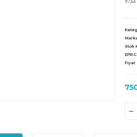
97,63 
Kateg
Mark
Stok 
EPR.
Fiyat
75