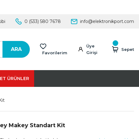
ibi
0 (533) 580 7678
info@elektronikport.com
Üye
ARA
Sepet
Girişi
Favorilerim
ET ÜRÜNLER
it
ey Makey Standart Kit