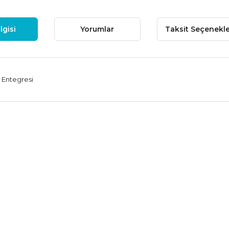
lgisi
Yorumlar
Taksit Seçenekle
Entegresi
 fiyat bilgisi, resim, ürün açıklamalarında ve diğer konularda yetersiz
niz.
Bu ürüne ilk yorumu siz
nerileriniz için teşekkür ederiz.
Yorum Yaz
esmi kalitesiz, bozuk veya görüntülenemiyor.
çıklamasında eksik bilgiler bulunuyor.
ilgilerinde hatalar bulunuyor.
iyatı diğer sitelerden daha pahalı.