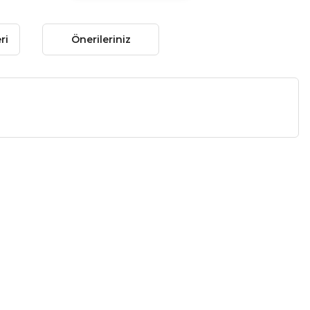
ri
Önerileriniz
 gördüğünüz noktaları öneri formunu kullanarak tarafımıza
 yapın!