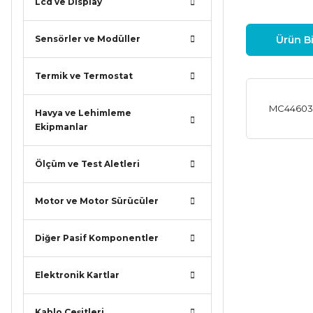
Lcd ve Display
Sensörler ve Modüller
Ürün Bi
Termik ve Termostat
MC44603 
Havya ve Lehimleme
Ekipmanlar
Ölçüm ve Test Aletleri
Bu ürünün
iletebilirsi
Görüş ve ö
Motor ve Motor Sürücüler
Ürün r
Diğer Pasif Komponentler
Ürün a
Elektronik Kartlar
Ürün b
Ürün f
Kablo Çeşitleri