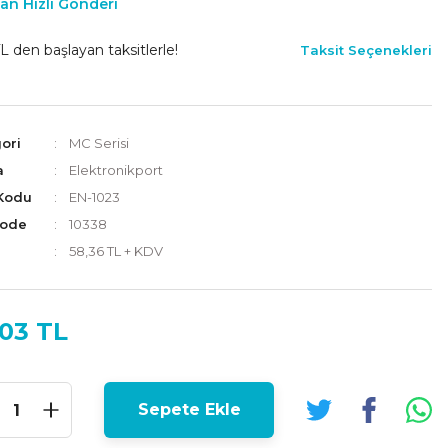
an Hızlı Gönderi
L den başlayan taksitlerle!
Taksit Seçenekleri
ori
MC Serisi
a
Elektronikport
Kodu
EN-1023
Code
10338
58,36 TL + KDV
,03 TL
Sepete Ekle