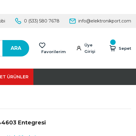
ibi
0 (533) 580 7678
info@elektronikport.com
Üye
ARA
Sepet
Girişi
Favorilerim
ET ÜRÜNLER
4603 Entegresi