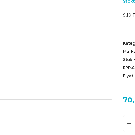
Stokt
9,10 T
Kateg
Mark
Stok 
EPR.
Fiyat
70