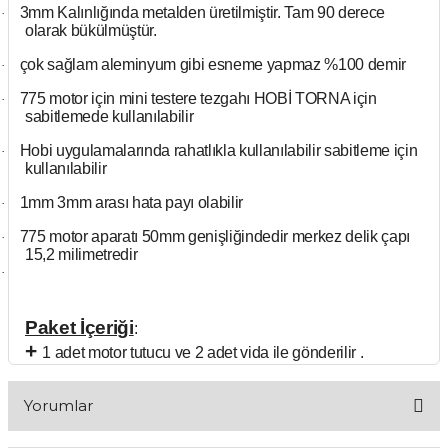
3mm Kalınlığında metalden üretilmiştir. Tam 90 derece
·
olarak bükülmüştür.
çok sağlam aleminyum gibi esneme yapmaz %100 demir
·
775 motor için mini testere tezgahı HOBİ TORNA için
·
sabitlemede kullanılabilir
Hobi uygulamalarında rahatlıkla kullanılabilir sabitleme için
·
kullanılabilir
1mm 3mm arası hata payı olabilir
·
775 motor aparatı 50mm genişliğindedir merkez delik çapı
·
15,2 milimetredir
·
Paket İçeriği
:
+
1 adet motor tutucu ve 2 adet vida ile gönderilir .
Yorumlar