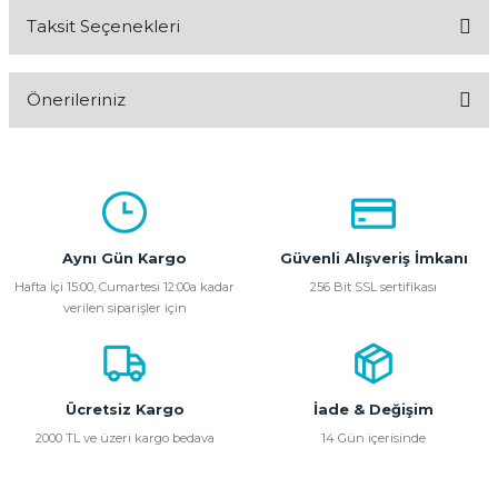
Taksit Seçenekleri
Bu ürüne ilk yorumu siz yapın!
Önerileriniz
Yorum Yaz
Bu ürünün fiyat bilgisi, resim, ürün açıklamalarında ve diğer
konularda yetersiz gördüğünüz noktaları öneri formunu
kullanarak tarafımıza iletebilirsiniz.
Görüş ve önerileriniz için teşekkür ederiz.
Aynı Gün Kargo
Güvenli Alışveriş İmkanı
Ürün resmi kalitesiz, bozuk veya görüntülenemiyor.
Hafta İçi 15:00, Cumartesi 12:00a kadar
256 Bit SSL sertifikası
verilen siparişler için
Ürün açıklamasında eksik bilgiler bulunuyor.
Ürün bilgilerinde hatalar bulunuyor.
Ürün fiyatı diğer sitelerden daha pahalı.
Bu ürüne benzer farklı alternatifler olmalı.
Ücretsiz Kargo
İade & Değişim
2000 TL ve üzeri kargo bedava
14 Gün içerisinde