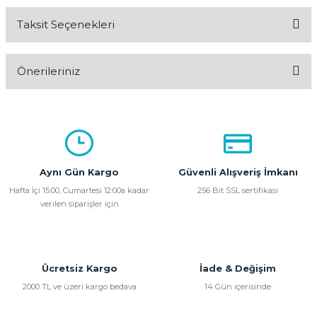
Taksit Seçenekleri
Bu ürüne ilk yorumu siz yapın!
Önerileriniz
Yorum Yaz
Bu ürünün fiyat bilgisi, resim, ürün açıklamalarında ve diğer
konularda yetersiz gördüğünüz noktaları öneri formunu
kullanarak tarafımıza iletebilirsiniz.
Görüş ve önerileriniz için teşekkür ederiz.
Aynı Gün Kargo
Güvenli Alışveriş İmkanı
Ürün resmi kalitesiz, bozuk veya görüntülenemiyor.
Hafta İçi 15:00, Cumartesi 12:00a kadar
256 Bit SSL sertifikası
verilen siparişler için
Ürün açıklamasında eksik bilgiler bulunuyor.
Ürün bilgilerinde hatalar bulunuyor.
Ürün fiyatı diğer sitelerden daha pahalı.
Bu ürüne benzer farklı alternatifler olmalı.
Ücretsiz Kargo
İade & Değişim
2000 TL ve üzeri kargo bedava
14 Gün içerisinde