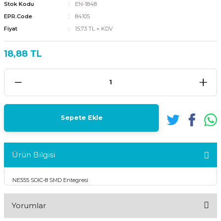
Stok Kodu
EN-1848
EPR.Code
84105
Fiyat
15,73 TL + KDV
18,88 TL
Sepete Ekle
Ürün Bilgisi
NE555 SOIC-8 SMD Entegresi
Yorumlar