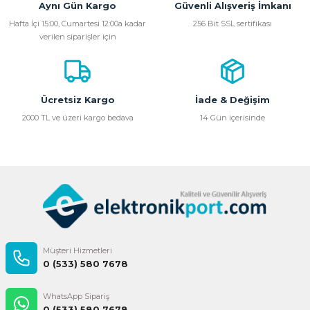
Aynı Gün Kargo
Güvenli Alışveriş İmkanı
Ürün resmi kalitesiz, bozuk veya görüntülenemiyor.
Hafta İçi 15:00, Cumartesi 12:00a kadar
256 Bit SSL sertifikası
verilen siparişler için
Ürün açıklamasında eksik bilgiler bulunuyor.
Ürün bilgilerinde hatalar bulunuyor.
Ürün fiyatı diğer sitelerden daha pahalı.
Bu ürüne benzer farklı alternatifler olmalı.
Ücretsiz Kargo
İade & Değişim
2000 TL ve üzeri kargo bedava
14 Gün içerisinde
Gönder
Müşteri Hizmetleri
0 (533) 580 7678
WhatsApp Sipariş
0 (533) 580 7678