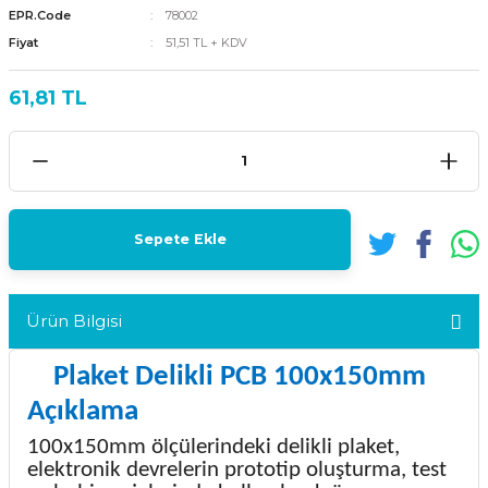
EPR.Code
78002
Fiyat
51,51 TL + KDV
61,81 TL
Sepete Ekle
Ürün Bilgisi
Plaket Delikli PCB 100x150mm
Açıklama
100x150mm ölçülerindeki delikli plaket,
elektronik devrelerin prototip oluşturma, test