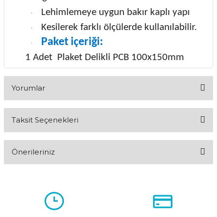
Lehimlemeye uygun bakır kaplı yapı
·
Kesilerek farklı ölçülerde kullanılabilir.
·
Paket içeriği:
·
1 Adet Plaket Delikli PCB 100x150mm
Yorumlar
Taksit Seçenekleri
Bu ürüne ilk yorumu siz yapın!
Önerileriniz
Yorum Yaz
Bu ürünün fiyat bilgisi, resim, ürün açıklamalarında ve diğer
konularda yetersiz gördüğünüz noktaları öneri formunu
kullanarak tarafımıza iletebilirsiniz.
Görüş ve önerileriniz için teşekkür ederiz.