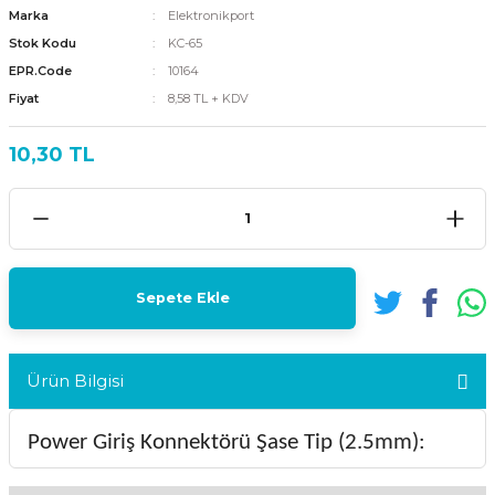
Marka
Elektronikport
Stok Kodu
KC-65
EPR.Code
10164
Fiyat
8,58 TL + KDV
10,30 TL
Sepete Ekle
Ürün Bilgisi
Power Giriş Konnektörü Şase Tip (2.5mm):