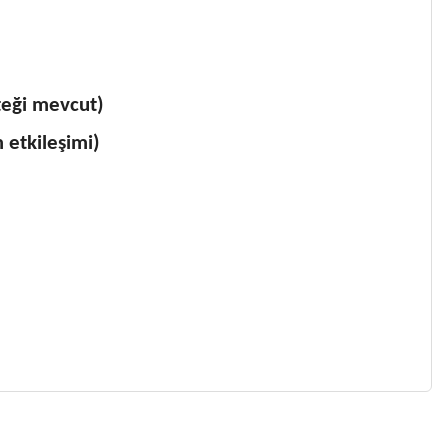
teği mevcut)
 etkileşimi)
 gördüğünüz noktaları öneri formunu kullanarak tarafımıza