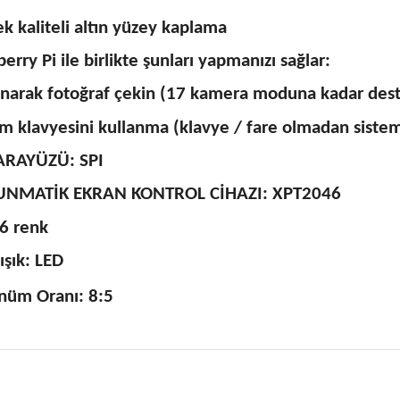
k kaliteli altın yüzey kaplama
erry Pi ile birlikte şunları yapmanızı sağlar:
narak fotoğraf çekin (17 kamera moduna kadar des
ım klavyesini kullanma (klavye / fare olmadan sistem
ARAYÜZÜ: SPI
NMATİK EKRAN KONTROL CİHAZI: XPT2046
6 renk
ışık: LED
nüm Oranı: 8:5
 fiyat bilgisi, resim, ürün açıklamalarında ve diğer konularda yetersiz