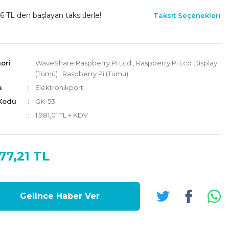
6 TL den başlayan taksitlerle!
Taksit Seçenekleri
ori
WaveShare Raspberry Pi Lcd
,
Raspberry Pi Lcd Display
(Tümü)
,
Raspberry Pi (Tümü)
a
Elektronikport
Kodu
GK-53
1.981,01 TL + KDV
77,21 TL
Gelince Haber Ver