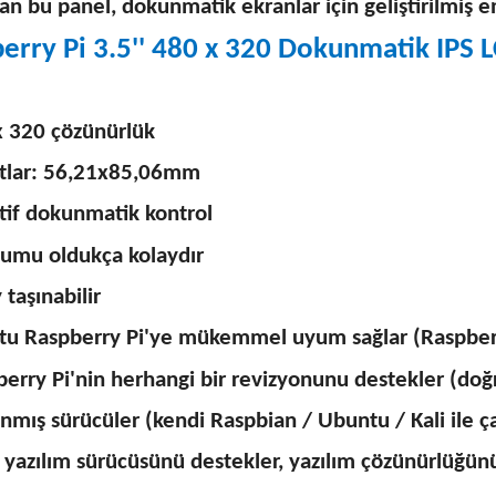
lan bu panel, dokunmatik ekranlar için geliştirilmiş en
erry Pi 3.5'' 480 x 320 Dokunmatik IPS LC
x 320 çözünürlük
tlar: 56,21x85,06mm
tif dokunmatik kontrol
lumu oldukça kolaydır
 taşınabilir
tu Raspberry Pi'ye mükemmel uyum sağlar (Raspberry
erry Pi'nin herhangi bir revizyonunu destekler (doğr
nmış sürücüler (kendi Raspbian / Ubuntu / Kali ile çal
yazılım sürücüsünü destekler, yazılım çözünürlüğünü