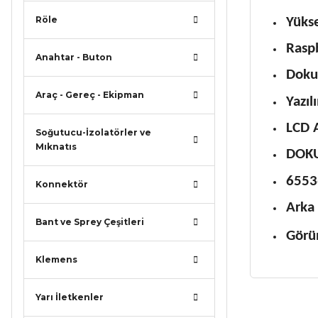
Röle
Yükse
Raspb
Anahtar - Buton
Doku
Araç - Gereç - Ekipman
Yazıl
LCD 
Soğutucu-İzolatörler ve
Mıknatıs
DOKU
6553
Konnektör
Arka 
Bant ve Sprey Çeşitleri
Görü
Klemens
Yarı İletkenler
Bu ürünün