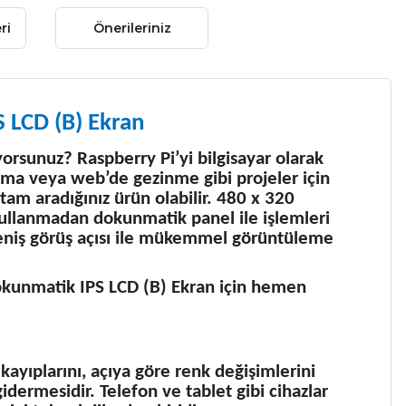
ri
Önerileriniz
S LCD (B) Ekran
ıyorsunuz? Raspberry Pi’yi bilgisayar olarak
lama veya web’de gezinme gibi projeler için
am aradığınız ürün olabilir. 480 x 320
llanmadan dokunmatik panel ile işlemleri
 geniş görüş açısı ile mükemmel görüntüleme
Dokunmatik IPS LCD (B) Ekran için hemen
 kayıplarını, açıya göre renk değişimlerini
gidermesidir. Telefon ve tablet gibi cihazlar