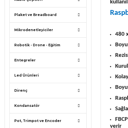
kullanı
Raspb
Plaket ve Breadboard
Mikrodenetleyiciler
480 
Boyu
Robotik - Drone - Eğitim
Rezis
Entegreler
Kuru
Led Ürünleri
Kolay
Boyu
Direnç
Raspb
Kondansatör
Sağla
FBCP 
Pot, Trimpot ve Encoder
verir