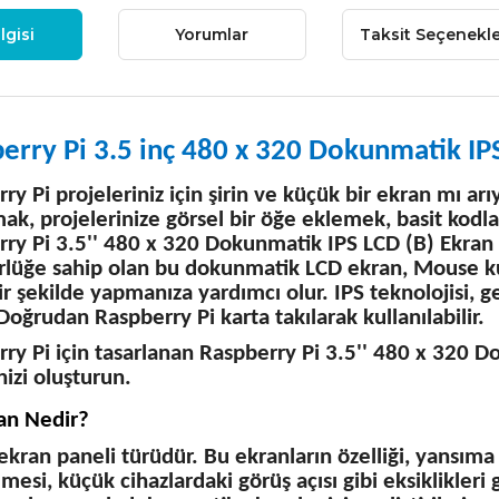
lgisi
Yorumlar
Taksit Seçenekle
erry Pi 3.5 inç 480 x 320 Dokunmatik IP
ry Pi projeleriniz için şirin ve küçük bir ekran mı ar
ak, projelerinize görsel bir öğe eklemek, basit kod
ry Pi 3.5'' 480 x 320 Dokunmatik IPS LCD (B) Ekran t
rlüğe sahip olan bu dokunmatik LCD ekran, Mouse ku
ir şekilde yapmanıza yardımcı olur. IPS teknolojisi,
 Doğrudan Raspberry Pi karta takılarak kullanılabilir.
ry Pi için tasarlanan Raspberry Pi 3.5'' 480 x 320 
nizi oluşturun.
an Nedir?
 ekran paneli türüdür. Bu ekranların özelliği, yansıma
mesi, küçük cihazlardaki görüş açısı gibi eksiklikleri 