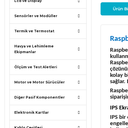
Lcd ve Display
Ürün Bi
Sensörler ve Modüller
Termik ve Termostat
Raspb
Havya ve Lehimleme
Raspber
Ekipmanlar
kullanm
Raspber
Ölçüm ve Test Aletleri
çözünü
kolay b
sağlar.
Motor ve Motor Sürücüler
Raspber
siparişi
Diğer Pasif Komponentler
IPS Ekr
Elektronik Kartlar
IPS bir
engelle
Kablo Çeşitleri