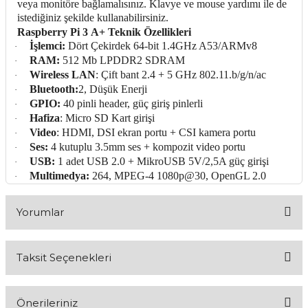
veya monitöre bağlamalısınız. Klavye ve mouse yardımı ile de
istediğiniz şekilde kullanabilirsiniz.
Raspberry Pi 3 A+ Teknik Özellikleri
İşlemci:
Dört Çekirdek 64-bit 1.4GHz A53/ARMv8
·
RAM:
512 Mb LPDDR2 SDRAM
·
Wireless LAN
: Çift bant 2.4 + 5 GHz 802.11.b/g/n/ac
·
Bluetooth:
2, Düşük Enerji
·
GPIO:
40 pinli header, güç giriş pinlerli
·
Hafiza
: Micro SD Kart girişi
·
Video
: HDMI, DSI ekran portu + CSI kamera portu
·
Ses:
4 kutuplu 3.5mm ses + kompozit video portu
·
USB:
1 adet USB 2.0 + MikroUSB 5V/2,5A güç girişi
·
Multimedya:
264, MPEG-4 1080p@30, OpenGL 2.0
·
Yorumlar
Taksit Seçenekleri
Bu ürüne ilk yorumu siz yapın!
Önerileriniz