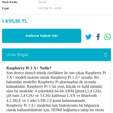
Stok Kodu
GK-20
Fiyat
1.412,96 TL + KDV
1.695,55 TL
Gelince Haber Ver
Ürün Bilgisi
Raspberry Pi 3 A+ Nedir?
Son derece detaylı teknik özellikleri ile öne çıkan Raspberry Pi
3 A+ modeli tasarım olarak Raspberry Pi 1 A+ aynıdır. Bu
bakımdan modeller Raspberry Pi aksesuarları ile uyumlu
kalmaktadır. Raspberry Pi 3 'ün yeni, küçük ve hafif sürümü
olan bu modelde; 4 çekirdekli 64-bit ARM işlemci,1,4 GHz,
çift bant 2,4 GHz ve 5 GHz kablosuz LAN ve Bluetooth
4.2 /BLE ve 1 adet USB 2.0 portu bulunmaktadır.
Raspberry Pi 3 A+ modelini tam fonksiyonlu bir bilgisayar
olarak kullanabilmeniz için, HDMI bağlantıya sahip bir ekran