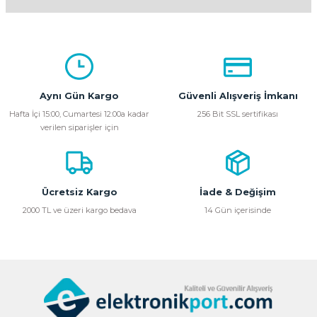
Yorum Yaz
Bu ürünün fiyat bilgisi, resim, ürün açıklamalarında ve diğer
konularda yetersiz gördüğünüz noktaları öneri formunu
kullanarak tarafımıza iletebilirsiniz.
Görüş ve önerileriniz için teşekkür ederiz.
Aynı Gün Kargo
Güvenli Alışveriş İmkanı
Ürün resmi kalitesiz, bozuk veya görüntülenemiyor.
Hafta İçi 15:00, Cumartesi 12:00a kadar
256 Bit SSL sertifikası
verilen siparişler için
Ürün açıklamasında eksik bilgiler bulunuyor.
Ürün bilgilerinde hatalar bulunuyor.
Ürün fiyatı diğer sitelerden daha pahalı.
Bu ürüne benzer farklı alternatifler olmalı.
Ücretsiz Kargo
İade & Değişim
2000 TL ve üzeri kargo bedava
14 Gün içerisinde
Gönder