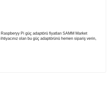
 Raspberyy Pi güç adaptörü fiyatları SAMM Market
in ihtiyacınız olan bu güç adaptörünü hemen sipariş verin,
 gördüğünüz noktaları öneri formunu kullanarak tarafımıza
 yapın!