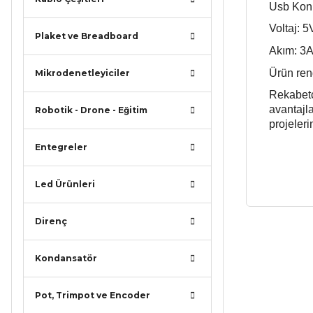
Usb Kon
Voltaj: 5
Plaket ve Breadboard
Akım: 3
Ürün ren
Mikrodenetleyiciler
Rekabetç
avantajla
Robotik - Drone - Eğitim
projeleri
Entegreler
Led Ürünleri
Direnç
Bu ürünün
iletebilirsi
Kondansatör
Görüş ve ö
Pot, Trimpot ve Encoder
Ürün r