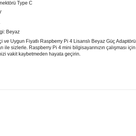
nektörü Type C
V
A
gi: Beyaz
i ve Uygun Fiyatlı Raspberry Pi 4 Lisanslı Beyaz Güç Adaptörü
rı ile sizlerle. Raspberry Pi 4 mini bilgisayarınızın çalışması iç
nizi vakit kaybetmeden hayata geçirin.
 fiyat bilgisi, resim, ürün açıklamalarında ve diğer konularda yetersiz
niz.
Bu ürüne ilk yorumu siz
nerileriniz için teşekkür ederiz.
Yorum Yaz
esmi kalitesiz, bozuk veya görüntülenemiyor.