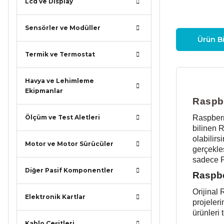
Lcd ve Display
Sensörler ve Modüller
Ürün Bi
Termik ve Termostat
Havya ve Lehimleme
Ekipmanlar
Raspbe
Raspberr
Ölçüm ve Test Aletleri
bilinen 
olabilirs
Motor ve Motor Sürücüler
gerçekle
sadece Pi
Diğer Pasif Komponentler
Raspbe
Orijinal
Elektronik Kartlar
projeleri
ürünleri 
Kablo Çeşitleri