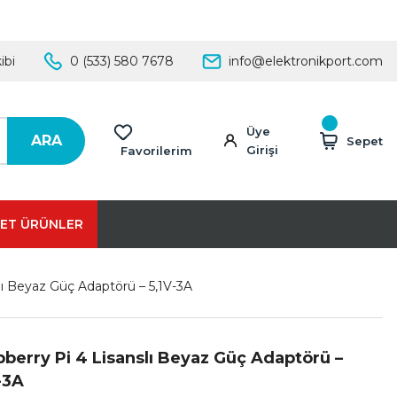
ibi
0 (533) 580 7678
info@elektronikport.com
Üye
ARA
Sepet
Girişi
Favorilerim
ET ÜRÜNLER
lı Beyaz Güç Adaptörü – 5,1V-3A
berry Pi 4 Lisanslı Beyaz Güç Adaptörü –
-3A