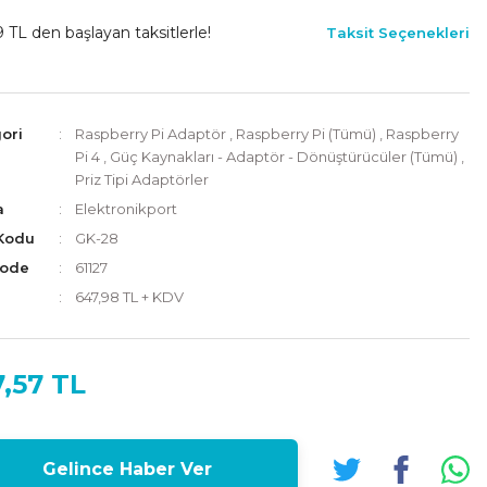
9 TL den başlayan taksitlerle!
Taksit Seçenekleri
ori
Raspberry Pi Adaptör
,
Raspberry Pi (Tümü)
,
Raspberry
Pi 4
,
Güç Kaynakları - Adaptör - Dönüştürücüler (Tümü)
,
Priz Tipi Adaptörler
a
Elektronikport
Kodu
GK-28
Code
61127
647,98 TL + KDV
,57 TL
Gelince Haber Ver