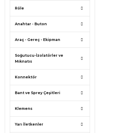
Ürün a
Röle
Ürün b
Ürün f
Anahtar - Buton
Bu ürü
Araç - Gereç - Ekipman
Soğutucu-İzolatörler ve
Mıknatıs
Konnektör
Bant ve Sprey Çeşitleri
Klemens
Yarı İletkenler