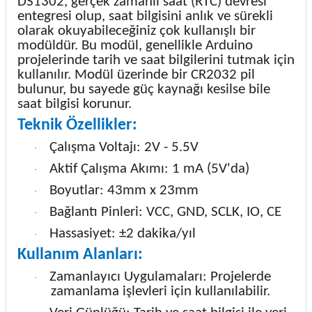
DS1302, gerçek zamanlı saat (RTC) devresi
entegresi olup, saat bilgisini anlık ve sürekli
olarak okuyabileceğiniz çok kullanışlı bir
modüldür. Bu modül, genellikle Arduino
projelerinde tarih ve saat bilgilerini tutmak için
kullanılır. Modül üzerinde bir CR2032 pil
bulunur, bu sayede güç kaynağı kesilse bile
saat bilgisi korunur.
Teknik Özellikler:
Çalışma Voltajı: 2V - 5.5V
·
Aktif Çalışma Akımı: 1 mA (5V'da)
·
Boyutlar: 43mm x 23mm
·
Bağlantı Pinleri: VCC, GND, SCLK, IO, CE
·
Hassasiyet: ±2 dakika/yıl
·
Kullanım Alanları:
Zamanlayıcı Uygulamaları: Projelerde
·
zamanlama işlevleri için kullanılabilir.