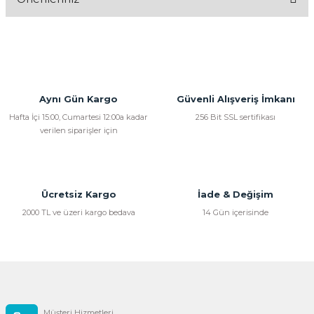
Yorum Yaz
Bu ürünün fiyat bilgisi, resim, ürün açıklamalarında ve diğer
konularda yetersiz gördüğünüz noktaları öneri formunu
kullanarak tarafımıza iletebilirsiniz.
Görüş ve önerileriniz için teşekkür ederiz.
Aynı Gün Kargo
Güvenli Alışveriş İmkanı
Ürün resmi kalitesiz, bozuk veya görüntülenemiyor.
Hafta İçi 15:00, Cumartesi 12:00a kadar
256 Bit SSL sertifikası
verilen siparişler için
Ürün açıklamasında eksik bilgiler bulunuyor.
Ürün bilgilerinde hatalar bulunuyor.
Ürün fiyatı diğer sitelerden daha pahalı.
Bu ürüne benzer farklı alternatifler olmalı.
Ücretsiz Kargo
İade & Değişim
2000 TL ve üzeri kargo bedava
14 Gün içerisinde
Gönder
Müşteri Hizmetleri