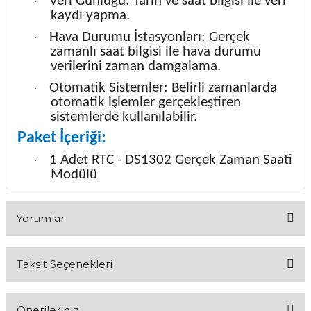
Veri Günlüğü: Tarih ve saat bilgisi ile veri
·
kaydı yapma.
Hava Durumu İstasyonları: Gerçek
·
zamanlı saat bilgisi ile hava durumu
verilerini zaman damgalama.
Otomatik Sistemler: Belirli zamanlarda
·
otomatik işlemler gerçekleştiren
sistemlerde kullanılabilir.
Paket İçeriği:
1 Adet RTC - DS1302 Gerçek Zaman Saati
·
Modülü
Yorumlar
Taksit Seçenekleri
Bu ürüne ilk yorumu siz yapın!
Önerileriniz