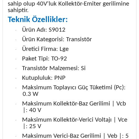
sahip olup 40V'luk Kollektör-Emiter gerilimine
sahiptir.
Teknik Özellikler:
Ürün Adı: S9012
·
Ürün Kategorisi: Transistör
·
Üretici Firma: Lge
·
Paket Tipi: TO-92
·
Transistör Malzemesi: Si
·
Kutupluluk: PNP
·
Maksimum Toplayıcı Güç Tüketimi (Pc):
·
0.3 W
Maksimum Kollektör-Baz Gerilimi | Vcb
·
|: 40 V
Maksimum Kollektör-Verici Voltajı | Vce
·
|: 25 V
Maksimum Verici-Baz Gerilimi | Veb |: 5
·