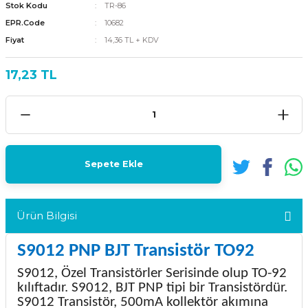
Stok Kodu
TR-86
EPR.Code
10682
Fiyat
14,36 TL + KDV
17,23 TL
Sepete Ekle
Ürün Bilgisi
S9012 PNP BJT Transistör TO92
S9012, Özel Transistörler Serisinde olup TO-92
kılıftadır. S9012, BJT PNP tipi bir Transistördür.
S9012 Transistör, 500mA kollektör akımına