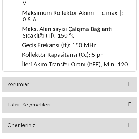
V
Maksimum Kollektör Akımı | Ic max |:
·
0.5 A
Maks. Alan sayısı Çalışma Bağlantı
·
Sıcaklığı (Tj): 150 °C
Geçiş Frekansı (ft):
150 MHz
·
Kollektör Kapasitansı (Cc):
5 pF
·
İleri Akım Transfer Oranı (hFE), Min: 120
·
Yorumlar
Taksit Seçenekleri
Bu ürüne ilk yorumu siz yapın!
Önerileriniz
Yorum Yaz