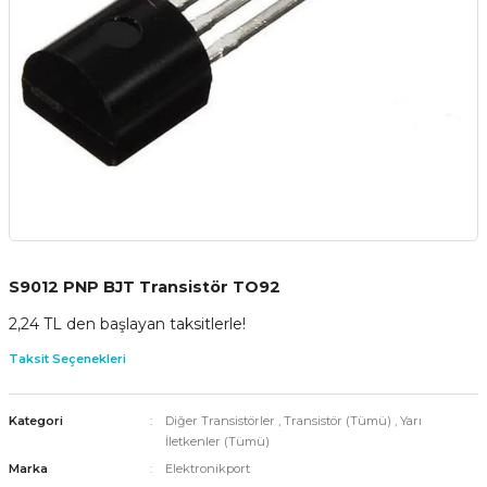
S9012 PNP BJT Transistör TO92
2,24 TL den başlayan taksitlerle!
Taksit Seçenekleri
Kategori
Diğer Transistörler
,
Transistör (Tümü)
,
Yarı
İletkenler (Tümü)
Marka
Elektronikport