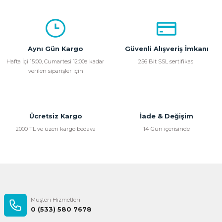
Bu ürünün fiyat bilgisi, resim, ürün açıklamalarında ve diğer
konularda yetersiz gördüğünüz noktaları öneri formunu
kullanarak tarafımıza iletebilirsiniz.
Görüş ve önerileriniz için teşekkür ederiz.
Aynı Gün Kargo
Güvenli Alışveriş İmkanı
Ürün resmi kalitesiz, bozuk veya görüntülenemiyor.
Hafta İçi 15:00, Cumartesi 12:00a kadar
256 Bit SSL sertifikası
verilen siparişler için
Ürün açıklamasında eksik bilgiler bulunuyor.
Ürün bilgilerinde hatalar bulunuyor.
Ürün fiyatı diğer sitelerden daha pahalı.
Bu ürüne benzer farklı alternatifler olmalı.
Ücretsiz Kargo
İade & Değişim
2000 TL ve üzeri kargo bedava
14 Gün içerisinde
Gönder
Müşteri Hizmetleri
0 (533) 580 7678