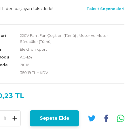
TL den başlayan taksitlerle!
Taksit Seçenekleri
ori
220V Fan
,
Fan Çeşitleri (Tümü)
,
Motor ve Motor
Sürücüler (Tümü)
a
Elektronikport
Kodu
AG-124
Code
71016
350,19 TL + KDV
0,23 TL
Sepete Ekle