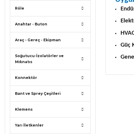
Endüs
Röle
Elekt
Anahtar - Buton
HVAC
Araç - Gereç - Ekipman
Güç K
Soğutucu-İzolatörler ve
Genel
Mıknatıs
Konnektör
Bu ürünün
Bant ve Sprey Çeşitleri
iletebilirsi
Görüş ve ö
Klemens
Ürün r
Yarı İletkenler
Ürün a