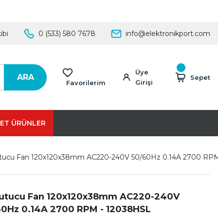
ibi
0 (533) 580 7678
info@elektronikport.com
Üye
ARA
Sepet
Girişi
Favorilerim
ET ÜRÜNLER
tucu Fan 120x120x38mm AC220-240V 50/60Hz 0.14A 2700 RPM
utucu Fan 120x120x38mm AC220-240V
60Hz 0.14A 2700 RPM - 12038HSL