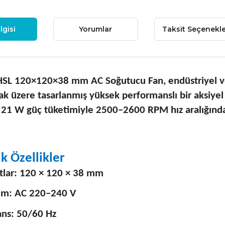
lgisi
Yorumlar
Taksit Seçenekle
SL 120×120×38 mm AC Soğutucu Fan, endüstriyel ve e
k üzere tasarlanmış yüksek performanslı bir aksiyel 
21 W güç tüketimiyle 2500–2600 RPM hız aralığında 
k Özellikler
tlar: 120 × 120 × 38 mm
lim: AC 220–240 V
ans: 50/60 Hz