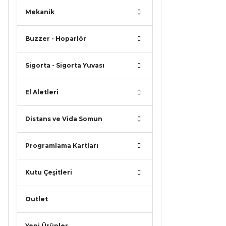
Ürün b
Mekanik
Ürün f
Bu ürü
Buzzer - Hoparlör
Sigorta - Sigorta Yuvası
El Aletleri
Distans ve Vida Somun
Programlama Kartları
Kutu Çeşitleri
Outlet
Yeni Ürünler