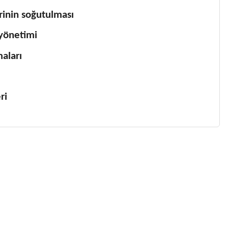
rinin soğutulması
 yönetimi
aları
i​
 gördüğünüz noktaları öneri formunu kullanarak tarafımıza
 yapın!