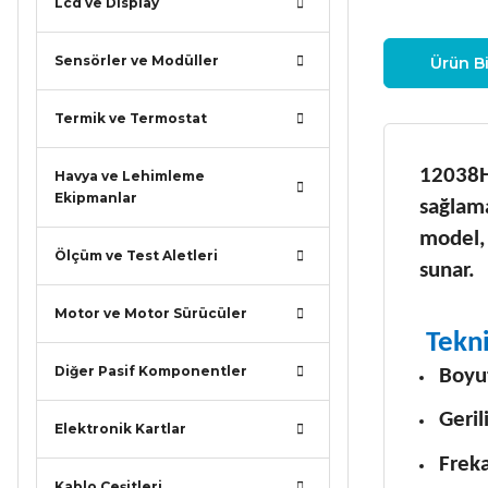
Lcd ve Display
Sensörler ve Modüller
Ürün Bi
Termik ve Termostat
12038H
Havya ve Lehimleme
Ekipmanlar
sağlama
model, 
Ölçüm ve Test Aletleri
sunar.
Motor ve Motor Sürücüler
Tekni
Diğer Pasif Komponentler
Boyu
Geri
Elektronik Kartlar
Frek
Kablo Çeşitleri