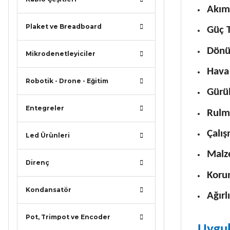
Akım
Plaket ve Breadboard
Güç 
Dönü
Mikrodenetleyiciler
Hava
Robotik - Drone - Eğitim
Gürül
Entegreler
Rulma
Çalış
Led Ürünleri
Malz
Direnç
Koru
Kondansatör
Ağırl
Pot, Trimpot ve Encoder
Uygul