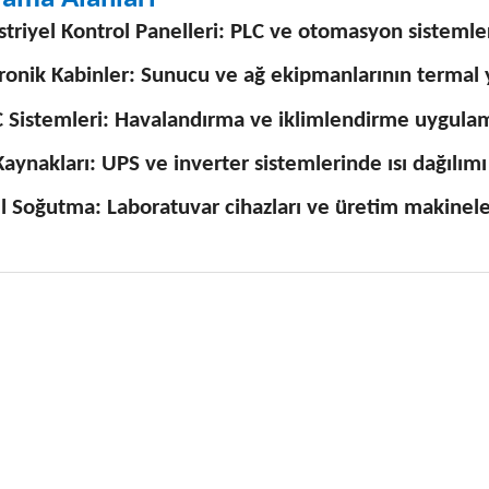
triyel Kontrol Panelleri: PLC ve otomasyon sistemle
ronik Kabinler: Sunucu ve ağ ekipmanlarının termal
 Sistemleri: Havalandırma ve iklimlendirme uygulam
aynakları: UPS ve inverter sistemlerinde ısı dağılımı
 Soğutma: Laboratuvar cihazları ve üretim makineler
 fiyat bilgisi, resim, ürün açıklamalarında ve diğer konularda yetersiz
niz.
Bu ürüne ilk yorumu siz
nerileriniz için teşekkür ederiz.
Yorum Yaz
esmi kalitesiz, bozuk veya görüntülenemiyor.
çıklamasında eksik bilgiler bulunuyor.