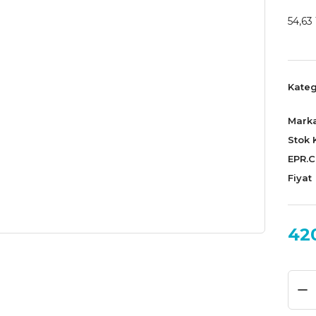
54,63 
Kateg
Mark
Stok 
EPR.
Fiyat
42