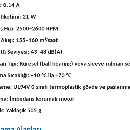
: 0.14 A
Tüketimi: 21 W
ş Hızı: 2500–2600 RPM
 Akışı: 155–160 m³/saat
tü Seviyesi: 43–48 dB(A)
n Tipi: Küresel (ball bearing) veya sleeve rulman s
ma Sıcaklığı: –10 °C ila +70 °C
eme: UL94V-0 sınıfı termoplastik gövde ve paslanma
ma: İmpedans korumalı motor
ık: Yaklaşık 505 g​
ama Alanları