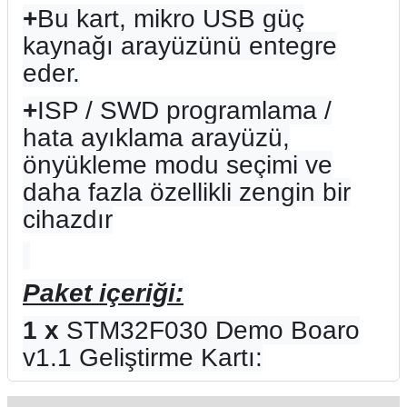
+
Bu kart, mikro USB güç
kaynağı arayüzünü entegre
eder.
+
ISP / SWD programlama /
hata ayıklama arayüzü,
önyükleme modu seçimi ve
daha fazla özellikli zengin bir
cihazdır
Paket içeriği:
1 x
STM32F030 Demo Boaro
v1.1 Geliştirme Kartı: