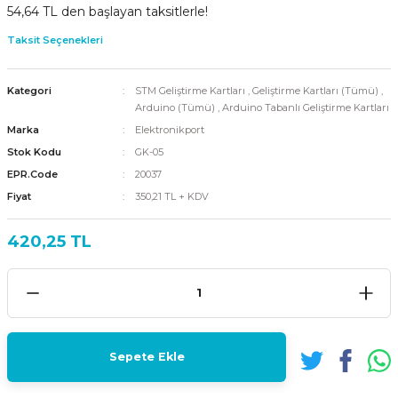
54,64 TL den başlayan taksitlerle!
Taksit Seçenekleri
Kategori
STM Geliştirme Kartları
,
Geliştirme Kartları (Tümü)
,
Arduino (Tümü)
,
Arduino Tabanlı Geliştirme Kartları
Marka
Elektronikport
Stok Kodu
GK-05
EPR.Code
20037
Fiyat
350,21 TL + KDV
420,25 TL
Sepete Ekle