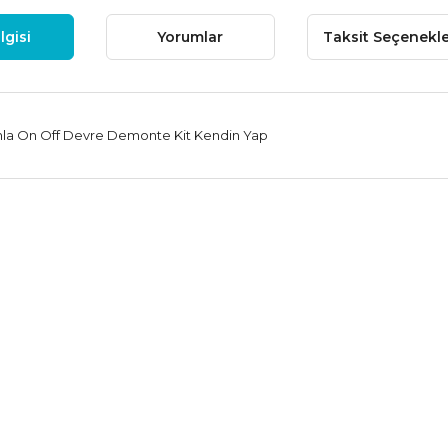
lgisi
Yorumlar
Taksit Seçenekle
nla On Off Devre Demonte Kit Kendin Yap
 fiyat bilgisi, resim, ürün açıklamalarında ve diğer konularda yetersiz
niz.
Bu ürüne ilk yorumu siz
nerileriniz için teşekkür ederiz.
Yorum Yaz
esmi kalitesiz, bozuk veya görüntülenemiyor.
çıklamasında eksik bilgiler bulunuyor.
ilgilerinde hatalar bulunuyor.
iyatı diğer sitelerden daha pahalı.
ne benzer farklı alternatifler olmalı.