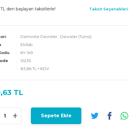
 TL den başlayan taksitlerle!
Taksit Seçenekleri
ori
Demonte Devreler
,
Devreler (Tümü)
a
Elofab
Kodu
KY-149
Code
10235
83,86 TL + KDV
,63 TL
Sepete Ekle