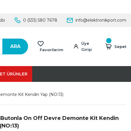
ibi
0 (533) 580 7678
info@elektronikport.com
Üye
ARA
Sepet
Girişi
Favorilerim
ET ÜRÜNLER
emonte Kit Kendin Yap (NO:13)
 Butonla On Off Devre Demonte Kit Kendin
(NO:13)