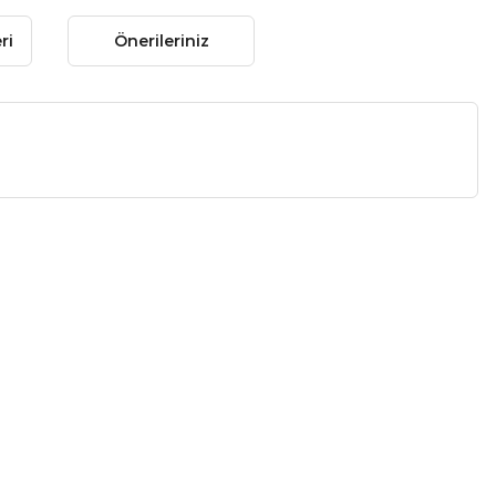
ri
Önerileriniz
 gördüğünüz noktaları öneri formunu kullanarak tarafımıza
 yapın!