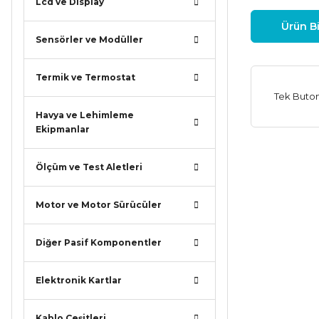
Lcd ve Display
Ürün Bi
Sensörler ve Modüller
Termik ve Termostat
Tek Buto
Havya ve Lehimleme
Ekipmanlar
Bu ürünün
Ölçüm ve Test Aletleri
iletebilirsi
Görüş ve ö
Motor ve Motor Sürücüler
Ürün r
Diğer Pasif Komponentler
Ürün a
Ürün b
Elektronik Kartlar
Ürün f
Bu ürü
Kablo Çeşitleri