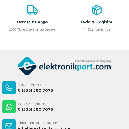
Ürün bilgilerinde hatalar bulunuyor.
Ürün fiyatı diğer sitelerden daha pahalı.
Bu ürüne benzer farklı alternatifler olmalı.
Ücretsiz Kargo
İade & Değişim
2000 TL ve üzeri kargo bedava
14 Gün içerisinde
Gönder
Müşteri Hizmetleri
0 (533) 580 7678
WhatsApp Sipariş
0 (533) 580 7678
Diğer tüm sorularınız için
info@elektronikport.com