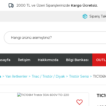
2000 TL ve Üzeri Siparişlerinizde
Kargo Ücretsiz.
Sipariş Tak
asayfa
İletişim
Hakkımızda
Bilgi Bankası
OUTL
a
Yarı İletkenler
Triac / Tristör / Diyak
Tristör Serisi
TIC106M
TIC