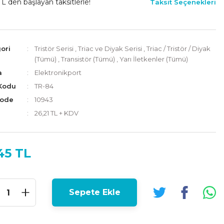
TL den başlayan taksitlerle!
Taksit Seçenekleri
ori
Tristör Serisi
,
Triac ve Diyak Serisi
,
Triac / Tristör / Diyak
(Tümü)
,
Transistör (Tümü)
,
Yarı İletkenler (Tümü)
a
Elektronikport
Kodu
TR-84
Code
10943
26,21 TL + KDV
45 TL
Sepete Ekle