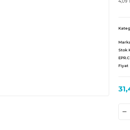
4,09 
Kateg
Mark
Stok 
EPR.
Fiyat
31,