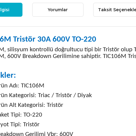
lgisi
Yorumlar
Taksit Seçenekle
6M Tristör 30A 600V TO-220
, silisyum kontrollü doğrultucu tipi bir Tristör olup 
, 600V Breakdown Gerilimine sahiptir. TIC106M Tristör
kler:
rün Adı: TIC106M
ün Kategorisi: Triac / Tristör / Diyak
ün Alt Kategorisi: Tristör
aket Tipi: TO-220
yot Tipi: Tristör
reakdown Gerilimi Vbr: 600V