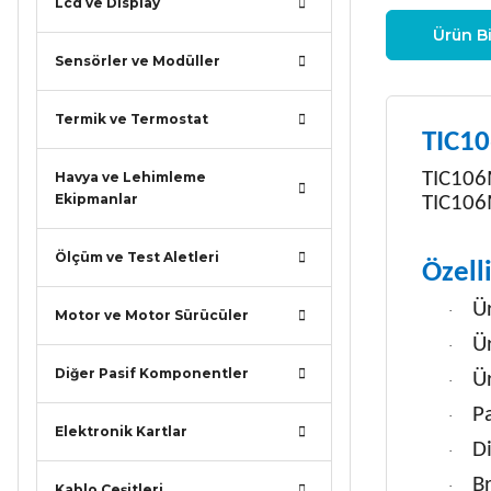
Lcd ve Display
Ürün Bi
Sensörler ve Modüller
Termik ve Termostat
TIC10
TIC106M
Havya ve Lehimleme
Ekipmanlar
TIC106M
Ölçüm ve Test Aletleri
Özelli
Ü
·
Motor ve Motor Sürücüler
Ür
·
Diğer Pasif Komponentler
Ür
·
P
·
Elektronik Kartlar
Di
·
B
·
Kablo Çeşitleri