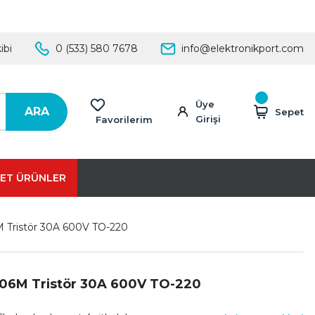
ibi
0 (533) 580 7678
info@elektronikport.com
Üye
ARA
Sepet
Girişi
Favorilerim
ET ÜRÜNLER
 Tristör 30A 600V TO-220
106M Tristör 30A 600V TO-220