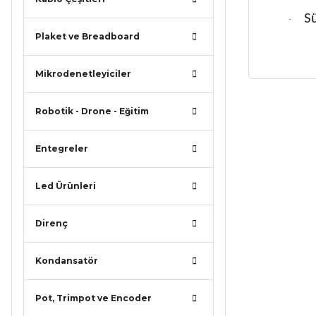
Sü
·
Plaket ve Breadboard
Mikrodenetleyiciler
Bu ürünün
Robotik - Drone - Eğitim
iletebilirsi
Görüş ve ö
Entegreler
Ürün r
Led Ürünleri
Ürün a
Ürün b
Direnç
Ürün f
Kondansatör
Bu ürü
Pot, Trimpot ve Encoder