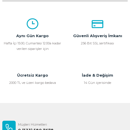
Bu ürünün fiyat bilgisi, resim, ürün açıklamalarında ve diğer
konularda yetersiz gördüğünüz noktaları öneri formunu
kullanarak tarafımıza iletebilirsiniz.
Görüş ve önerileriniz için teşekkür ederiz.
Aynı Gün Kargo
Güvenli Alışveriş İmkanı
Ürün resmi kalitesiz, bozuk veya görüntülenemiyor.
Hafta İçi 15:00, Cumartesi 12:00a kadar
256 Bit SSL sertifikası
verilen siparişler için
Ürün açıklamasında eksik bilgiler bulunuyor.
Ürün bilgilerinde hatalar bulunuyor.
Ürün fiyatı diğer sitelerden daha pahalı.
Bu ürüne benzer farklı alternatifler olmalı.
Ücretsiz Kargo
İade & Değişim
2000 TL ve üzeri kargo bedava
14 Gün içerisinde
Gönder
Müşteri Hizmetleri