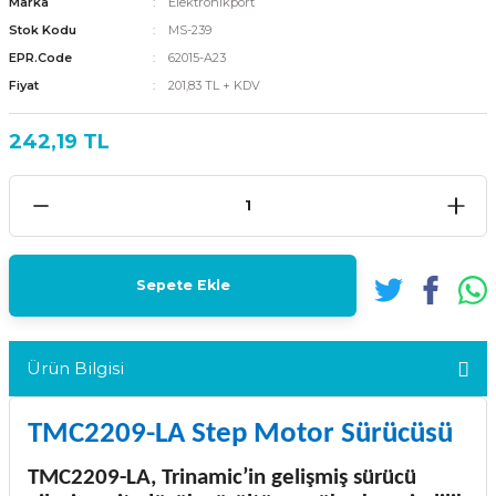
Marka
Elektronikport
Stok Kodu
MS-239
EPR.Code
62015-A23
Fiyat
201,83 TL + KDV
242,19 TL
Sepete Ekle
Ürün Bilgisi
TMC2209-LA Step Motor Sürücüsü
TMC2209-LA, Trinamic’in gelişmiş sürücü