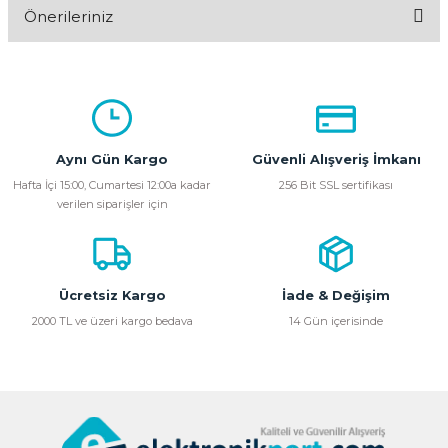
Önerileriniz
Yorum Yaz
Bu ürünün fiyat bilgisi, resim, ürün açıklamalarında ve diğer
konularda yetersiz gördüğünüz noktaları öneri formunu
kullanarak tarafımıza iletebilirsiniz.
Görüş ve önerileriniz için teşekkür ederiz.
Aynı Gün Kargo
Güvenli Alışveriş İmkanı
Ürün resmi kalitesiz, bozuk veya görüntülenemiyor.
Hafta İçi 15:00, Cumartesi 12:00a kadar
256 Bit SSL sertifikası
verilen siparişler için
Ürün açıklamasında eksik bilgiler bulunuyor.
Ürün bilgilerinde hatalar bulunuyor.
Ürün fiyatı diğer sitelerden daha pahalı.
Bu ürüne benzer farklı alternatifler olmalı.
Ücretsiz Kargo
İade & Değişim
2000 TL ve üzeri kargo bedava
14 Gün içerisinde
Gönder