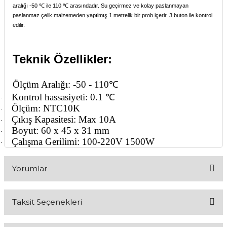
aralığı -50
℃
ile 110
℃
arasındadır. Su geçirmez ve kolay paslanmayan
paslanmaz çelik malzemeden yapılmış 1 metrelik bir prob içerir. 3 buton ile kontrol
edilir.
Teknik Özellikler:
Ölçüm Aralığı: -50 - 110℃
Kontrol hassasiyeti:
0.1 ℃
·
Ölçüm: NTC10K
·
Çıkış Kapasitesi: Max 10A
·
Boyut: 60 x 45 x 31 mm
·
Çalışma Gerilimi: 100-220V 1500W
·
Yorumlar
Taksit Seçenekleri
Bu ürüne ilk yorumu siz yapın!