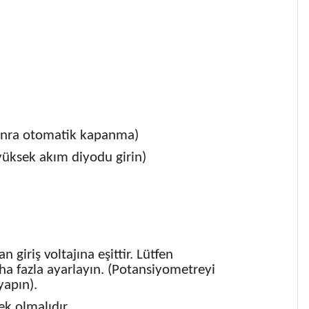
n sonra otomatik kapanma)
 yüksek akım diyodu girin)
 giriş voltajına eşittir. Lütfen
a fazla ayarlayın. (Potansiyometreyi
yapın).
ek olmalıdır.