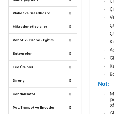
Çı
·
Ç
·
Plaket ve Breadboard
Ve
·
Ça
·
Mikrodenetleyiciler
Ç
·
Robotik - Drone - Eğitim
Kı
·
Aş
·
Entegreler
Gi
·
K
·
Led Ürünleri
B
·
Direnç
Not:
Mo
Kondansatör
·
p
g
Pot, Trimpot ve Encoder
Gi
·