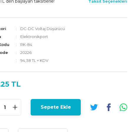
TL den başlayan taksitlerle!
Taksit Seçenekleri
ori
DC-DC Voltaj Düşürücü
a
Elektronikport
Kodu
RK-84
Code
20226
94,38 TL + KDV
,25 TL
Sepete Ekle