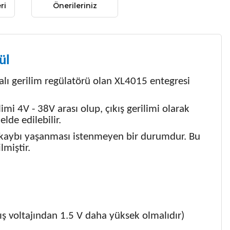
ri
Önerileriniz
ül
lı gerilim regülatörü olan XL4015 entegresi
mi 4V - 38V arası olup, çıkış gerilimi olarak
lde edilebilir.
n kaybı yaşanması istenmeyen bir durumdur. Bu
miştir.
ıkış voltajından 1.5 V daha yüksek olmalıdır)