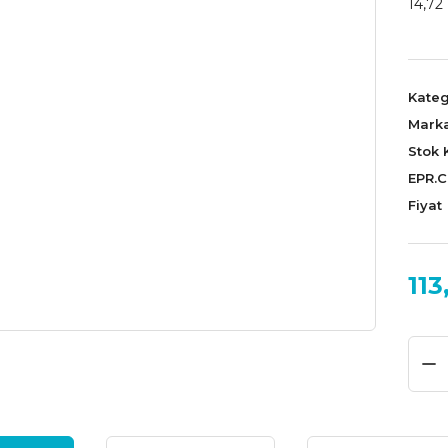
14,72 
Kateg
Mark
Stok 
EPR.
Fiyat
113