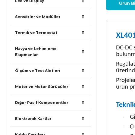
Lcd ve Display
Ürün Bi
Sensörler ve Modüller
Termik ve Termostat
XL401
DC-DC s
Havya ve Lehimleme
bulunm
Ekipmanlar
Regülat
üzerind
Ölçüm ve Test Aletleri
Projele
ürün pr
Motor ve Motor Sürücüler
Diğer Pasif Komponentler
Teknik
Gi
·
Elektronik Kartlar
Çı
·
Kablo Çeşitleri