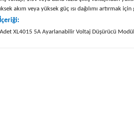
ksek akım veya yüksek güç ısı dağılımı artırmak için g
İçeriği:
 Adet XL4015 5A Ayarlanabilir Voltaj Düşürücü Modü
 fiyat bilgisi, resim, ürün açıklamalarında ve diğer konularda yetersiz
niz.
Bu ürüne ilk yorumu siz
nerileriniz için teşekkür ederiz.
Yorum Yaz
esmi kalitesiz, bozuk veya görüntülenemiyor.
çıklamasında eksik bilgiler bulunuyor.
ilgilerinde hatalar bulunuyor.
iyatı diğer sitelerden daha pahalı.
ne benzer farklı alternatifler olmalı.