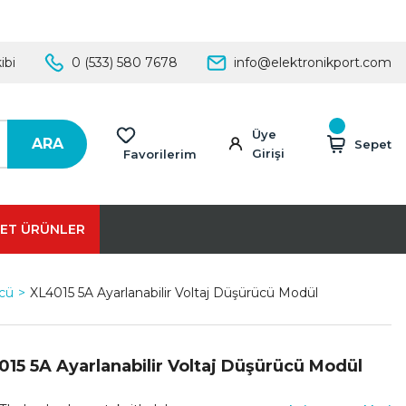
ibi
0 (533) 580 7678
info@elektronikport.com
Üye
ARA
Sepet
Girişi
Favorilerim
ET ÜRÜNLER
cü
XL4015 5A Ayarlanabilir Voltaj Düşürücü Modül
15 5A Ayarlanabilir Voltaj Düşürücü Modül