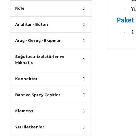
Yü
Röle
·
Paket 
Anahtar - Buton
1
·
Araç - Gereç - Ekipman
Soğutucu-İzolatörler ve
Bu ürünün
Mıknatıs
iletebilirsi
Görüş ve ö
Konnektör
Ürün r
Bant ve Sprey Çeşitleri
Ürün a
Ürün b
Klemens
Ürün f
Yarı İletkenler
Bu ürü