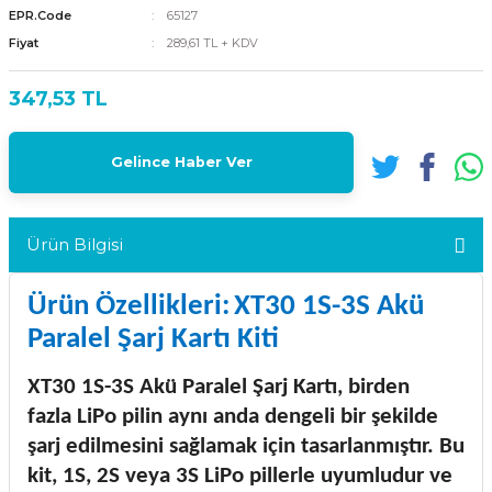
EPR.Code
65127
Fiyat
289,61 TL + KDV
347,53 TL
Gelince Haber Ver
Ürün Bilgisi
Ürün Özellikleri:
XT30 1S-3S Akü
Paralel Şarj Kartı Kiti
XT30 1S-3S Akü Paralel Şarj Kartı, birden
fazla LiPo pilin aynı anda dengeli bir şekilde
şarj edilmesini sağlamak için tasarlanmıştır. Bu
kit, 1S, 2S veya 3S LiPo pillerle uyumludur ve