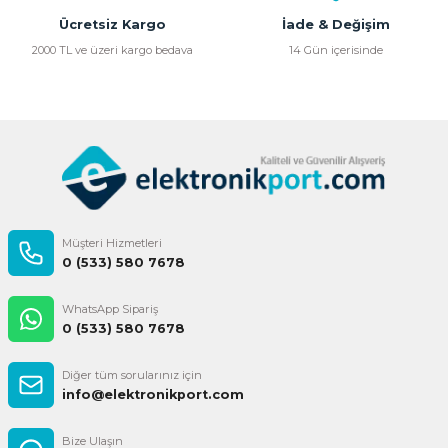
Bu ürüne benzer farklı alternatifler olmalı.
Ücretsiz Kargo
İade & Değişim
2000 TL ve üzeri kargo bedava
14 Gün içerisinde
Gönder
Müşteri Hizmetleri
0 (533) 580 7678
WhatsApp Sipariş
0 (533) 580 7678
Diğer tüm sorularınız için
info@elektronikport.com
Bize Ulaşın