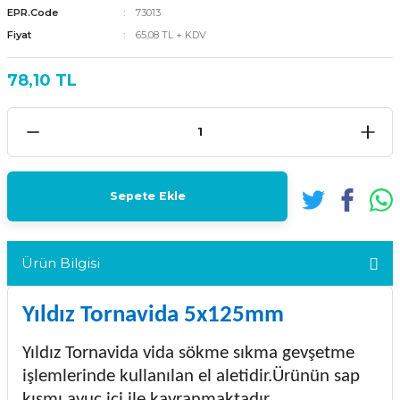
EPR.Code
73013
Fiyat
65,08 TL + KDV
78,10 TL
Sepete Ekle
Ürün Bilgisi
Yıldız Tornavida 5x125mm
Yıldız Tornavida vida sökme sıkma gevşetme
işlemlerinde kullanılan el aletidir.Ürünün sap
kısmı avuç içi ile kavranmaktadır.