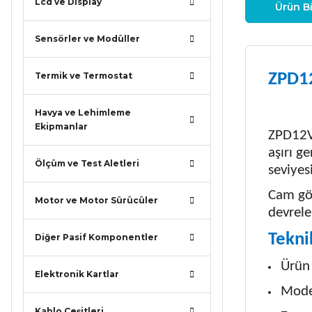
Lcd ve Display
Ürün Bi
Sensörler ve Modüller
Termik ve Termostat
ZPD1
Havya ve Lehimleme
Ekipmanlar
ZPD12V 
aşırı g
Ölçüm ve Test Aletleri
seviyes
Cam göv
Motor ve Motor Sürücüler
devrele
Tekni
Diğer Pasif Komponentler
Ürün 
Elektronik Kartlar
Mode
Kablo Çeşitleri