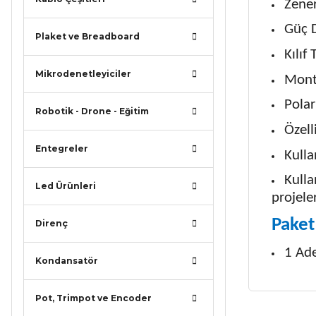
Zener
Güç 
Plaket ve Breadboard
Kılıf
Mikrodenetleyiciler
Monta
Polar
Robotik - Drone - Eğitim
Özell
Entegreler
Kulla
Kulla
Led Ürünleri
projele
Paket 
Direnç
1 Ad
Kondansatör
Pot, Trimpot ve Encoder