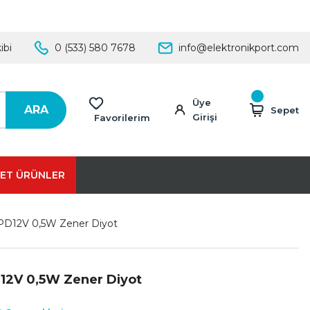
ibi
0 (533) 580 7678
info@elektronikport.com
Üye
ARA
Sepet
Girişi
Favorilerim
ET ÜRÜNLER
PD12V 0,5W Zener Diyot
12V 0,5W Zener Diyot