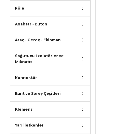
Bu ürünün
Röle
iletebilirsi
Görüş ve ö
Anahtar - Buton
Ürün r
Araç - Gereç - Ekipman
Ürün a
Ürün b
Soğutucu-İzolatörler ve
Ürün f
Mıknatıs
Bu ürü
Konnektör
Bant ve Sprey Çeşitleri
Klemens
Yarı İletkenler