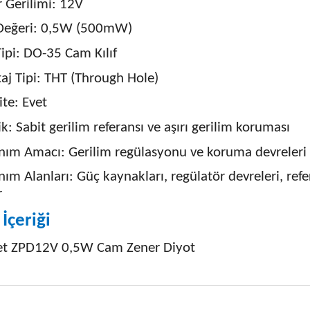
 Gerilimi: 12V
Değeri: 0,5W (500mW)
 Tipi: DO-35 Cam Kılıf
j Tipi: THT (Through Hole)
ite: Evet
ik: Sabit gerilim referansı ve aşırı gerilim koruması
nım Amacı: Gerilim regülasyonu ve koruma devreleri
nım Alanları: Güç kaynakları, regülatör devreleri, ref
r
İçeriği
et ZPD12V 0,5W Cam Zener Diyot