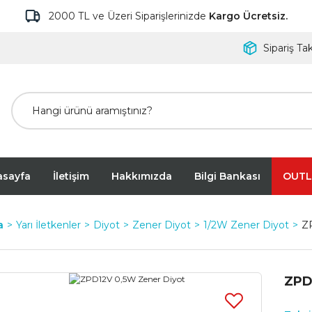
2000 TL ve Üzeri Siparişlerinizde
Kargo Ücretsiz.
Sipariş Tak
asayfa
İletişim
Hakkımızda
Bilgi Bankası
OUTL
a
Yarı İletkenler
Diyot
Zener Diyot
1/2W Zener Diyot
Z
ZPD