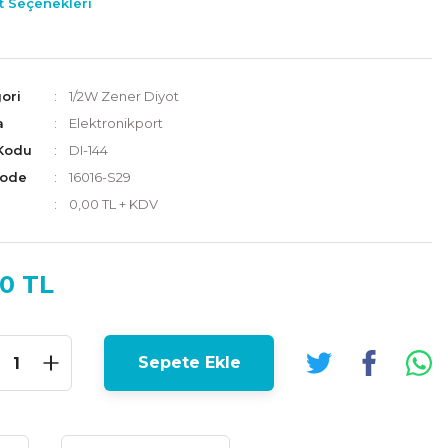
t Seçenekleri
ori
1/2W Zener Diyot
a
Elektronikport
Kodu
DI-144
Code
16016-S29
0,00 TL + KDV
00 TL
Sepete Ekle