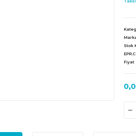
Taksi
Kateg
Mark
Stok 
EPR.
Fiyat
0,