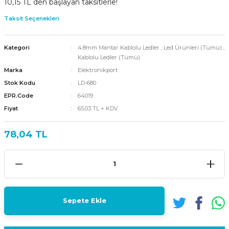
10,15 TL den başlayan taksitlerle!
Taksit Seçenekleri
Kategori
4.8mm Mantar Kablolu Ledler
,
Led Ürünleri (Tümü)
,
Kablolu Ledler (Tümü)
Marka
Elektronikport
Stok Kodu
LD-680
EPR.Code
64019
Fiyat
65,03 TL + KDV
78,04 TL
Sepete Ekle