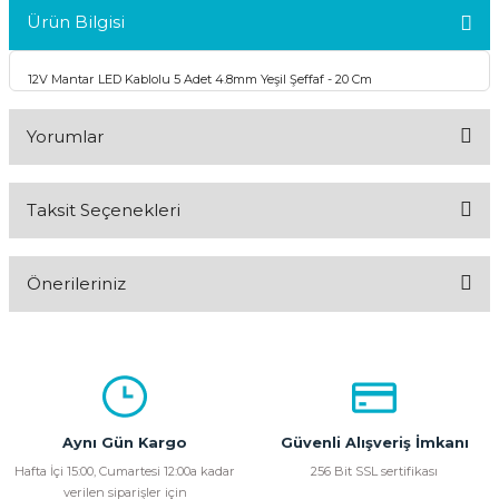
Ürün Bilgisi
12V Mantar LED Kablolu 5 Adet 4.8mm Yeşil Şeffaf - 20 Cm
Yorumlar
Taksit Seçenekleri
Bu ürüne ilk yorumu siz yapın!
Önerileriniz
Yorum Yaz
Bu ürünün fiyat bilgisi, resim, ürün açıklamalarında ve diğer
konularda yetersiz gördüğünüz noktaları öneri formunu
kullanarak tarafımıza iletebilirsiniz.
Görüş ve önerileriniz için teşekkür ederiz.
Aynı Gün Kargo
Güvenli Alışveriş İmkanı
Ürün resmi kalitesiz, bozuk veya görüntülenemiyor.
Hafta İçi 15:00, Cumartesi 12:00a kadar
256 Bit SSL sertifikası
verilen siparişler için
Ürün açıklamasında eksik bilgiler bulunuyor.