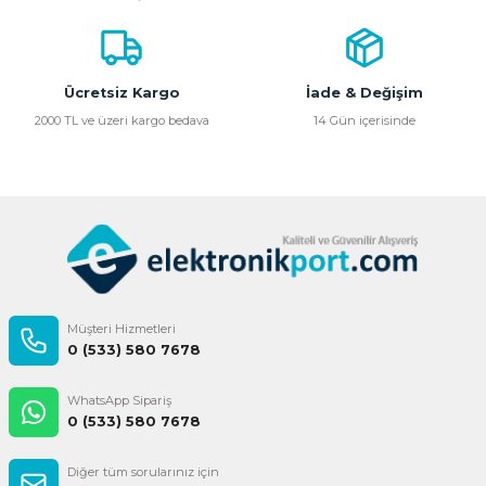
Ürün bilgilerinde hatalar bulunuyor.
Ürün fiyatı diğer sitelerden daha pahalı.
Bu ürüne benzer farklı alternatifler olmalı.
Ücretsiz Kargo
İade & Değişim
2000 TL ve üzeri kargo bedava
14 Gün içerisinde
Gönder
Müşteri Hizmetleri
0 (533) 580 7678
WhatsApp Sipariş
0 (533) 580 7678
Diğer tüm sorularınız için