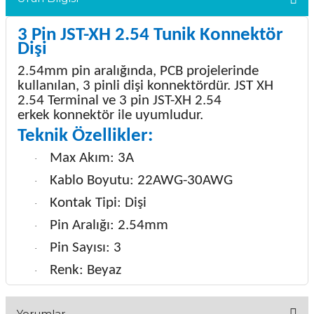
3 Pin JST-XH 2.54 Tunik Konnektör
Dişi
2.54mm pin aralığında, PCB projelerinde
kullanılan, 3 pinli dişi konnektördür.
JST XH
2.54 Terminal
ve 3
pin JST-XH 2.54
erkek
konnektör ile uyumludur.
Teknik Özellikler:
Max Akım: 3A
·
Kablo Boyutu: 22AWG-30AWG
·
Kontak Tipi: Dişi
·
Pin Aralığı: 2.54mm
·
Pin Sayısı: 3
·
Renk: Beyaz
·
Yorumlar