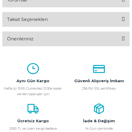
Taksit Seçenekleri
Bu ürüne ilk yorumu siz yapın!
Önerileriniz
Yorum Yaz
Bu ürünün fiyat bilgisi, resim, ürün açıklamalarında ve diğer
konularda yetersiz gördüğünüz noktaları öneri formunu
kullanarak tarafımıza iletebilirsiniz.
Görüş ve önerileriniz için teşekkür ederiz.
Aynı Gün Kargo
Güvenli Alışveriş İmkanı
Ürün resmi kalitesiz, bozuk veya görüntülenemiyor.
Hafta İçi 15:00, Cumartesi 12:00a kadar
256 Bit SSL sertifikası
verilen siparişler için
Ürün açıklamasında eksik bilgiler bulunuyor.
Ürün bilgilerinde hatalar bulunuyor.
Ürün fiyatı diğer sitelerden daha pahalı.
Bu ürüne benzer farklı alternatifler olmalı.
Ücretsiz Kargo
İade & Değişim
2000 TL ve üzeri kargo bedava
14 Gün içerisinde