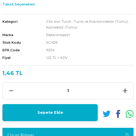
Taksit Seçenekleri
Kategori
2.54 mm Tunik
,
Tunik ve Pcb Konnektör (Tümü)
,
Konnektör (Tümü)
Marka
Elektronikport
Stok Kodu
KC-629
EPR.Code
10214
Fiyat
1,22 TL + KDV
1,46 TL
Sepete Ekle
Ürün Bilgisi