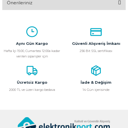
Önerileriniz
Yorum Yaz
Bu ürünün fiyat bilgisi, resim, ürün açıklamalarında ve diğer
konularda yetersiz gördüğünüz noktaları öneri formunu
kullanarak tarafımıza iletebilirsiniz.
Görüş ve önerileriniz için teşekkür ederiz.
Aynı Gün Kargo
Güvenli Alışveriş İmkanı
Ürün resmi kalitesiz, bozuk veya görüntülenemiyor.
Hafta İçi 15:00, Cumartesi 12:00a kadar
256 Bit SSL sertifikası
verilen siparişler için
Ürün açıklamasında eksik bilgiler bulunuyor.
Ürün bilgilerinde hatalar bulunuyor.
Ürün fiyatı diğer sitelerden daha pahalı.
Bu ürüne benzer farklı alternatifler olmalı.
Ücretsiz Kargo
İade & Değişim
2000 TL ve üzeri kargo bedava
14 Gün içerisinde
Gönder