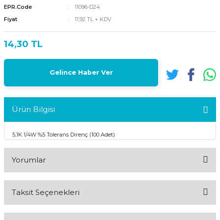
EPR.Code
11096-D24
Fiyat
11,92 TL + KDV
14,30 TL
Gelince Haber Ver
Ürün Bilgisi
5,1K 1/4W %5 Tolerans Direnç (100 Adet)
Yorumlar
Taksit Seçenekleri
Bu ürüne ilk yorumu siz yapın!