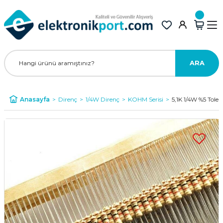
ARA
Anasayfa
Direnç
1/4W Direnç
KOHM Serisi
5,1K 1/4W %5 Toler