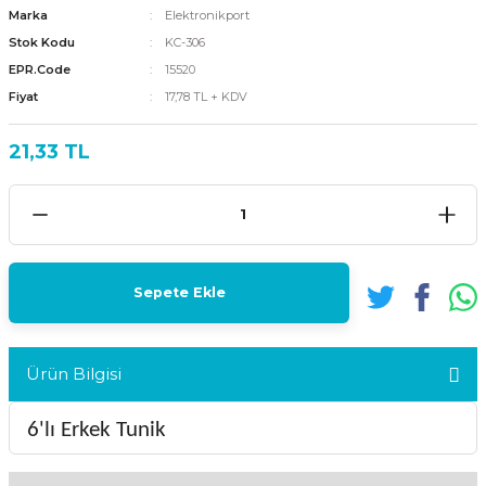
Marka
Elektronikport
Stok Kodu
KC-306
EPR.Code
15520
Fiyat
17,78 TL + KDV
21,33 TL
Sepete Ekle
Ürün Bilgisi
6'lı Erkek Tunik