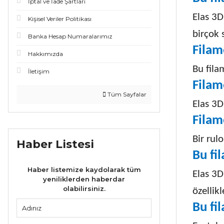
İptal ve İade Şartları
Elas 3D
Kişisel Veriler Politikası
birçok 
Banka Hesap Numaralarımız
Filam
Hakkımızda
Bu fila
İletişim
Filam
Tüm Sayfalar
Elas 3D
Filam
Bir rul
Haber Listesi
Bu fi
Haber listemize kaydolarak tüm
Elas 3
yeniliklerden haberdar
olabilirsiniz.
özellikl
Bu fi