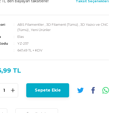
 TL den başlayan taksitlerle!
Taksit Seçenekleri
ori
ABS Filamentler
,
3D Filament (Tümü)
,
3D Yazıcı ve CNC
(Tümü)
,
Yeni Ürünler
a
Elas
Kodu
YZ-257
647,49 TL + KDV
6,99 TL
Sepete Ekle