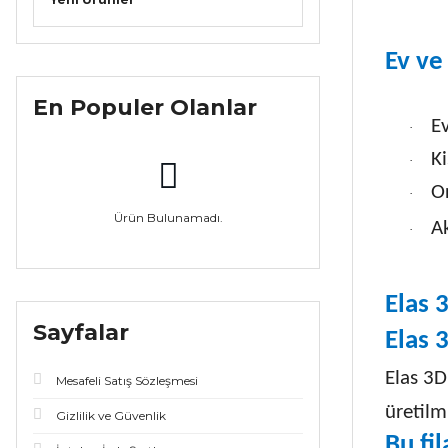
Ev ve
En Populer Olanlar
E
·
Ki
·
O
·
Ürün Bulunamadı.
A
·
Elas 
Sayfalar
Elas 
Elas 3D
Mesafeli Satış Sözleşmesi
üretilmi
Gizlilik ve Güvenlik
Bu fi