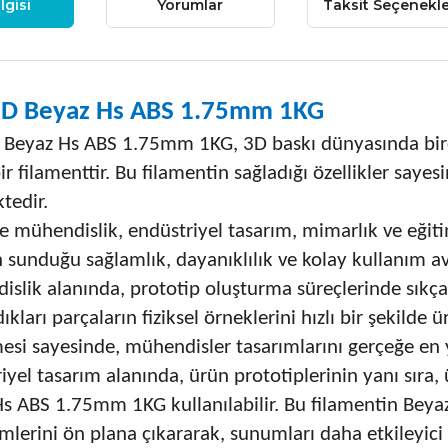
lgisi
Yorumlar
Taksit Seçenekle
3D Beyaz Hs ABS 1.75mm 1KG
 Beyaz Hs ABS 1.75mm 1KG, 3D baskı dünyasında birç
ir filamenttir. Bu filamentin sağladığı özellikler saye
tedir.
le mühendislik, endüstriyel tasarım, mimarlık ve eği
 sunduğu sağlamlık, dayanıklılık ve kolay kullanım a
slik alanında, prototip oluşturma süreçlerinde sıkça
dıkları parçaların fiziksel örneklerini hızlı bir şekilde
si sayesinde, mühendisler tasarımlarını gerçeğe en ya
iyel tasarım alanında, ürün prototiplerinin yanı sıra,
s ABS 1.75mm 1KG kullanılabilir. Bu filamentin Beyaz 
lerini ön plana çıkararak, sunumları daha etkileyici h