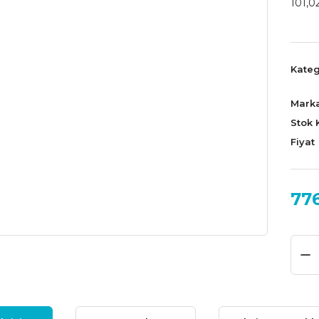
101,02
Kateg
Mark
Stok 
Fiyat
77