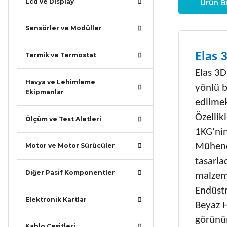
Lcd ve Display
Ürün Bi
Sensörler ve Modüller
Elas 
Termik ve Termostat
Elas 3D
Havya ve Lehimleme
yönlü b
Ekipmanlar
edilmek
Özellik
Ölçüm ve Test Aletleri
1KG'nin
Mühendi
Motor ve Motor Sürücüler
tasarla
Diğer Pasif Komponentler
malzeme
Endüstr
Elektronik Kartlar
Beyaz H
görünüm
Kablo Çeşitleri