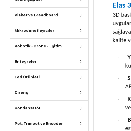
Elas 
3D bask
Plaket ve Breadboard
uygulam
Mikrodenetleyiciler
sağlaya
kalite 
Robotik - Drone - Eğitim
Y
·
Entegreler
ku
Led Ürünleri
S
·
AB
Direnç
K
·
ve
Kondansatör
B
·
Pot, Trimpot ve Encoder
es