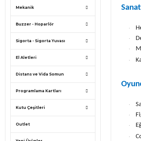
Sanat
Mekanik
Buzzer - Hoparlör
He
·
De
·
Sigorta - Sigorta Yuvası
M
·
El Aletleri
Ka
·
Distans ve Vida Somun
Oyunc
Programlama Kartları
S
·
Kutu Çeşitleri
F
·
Outlet
Eğ
·
C
·
Yeni Ürünler