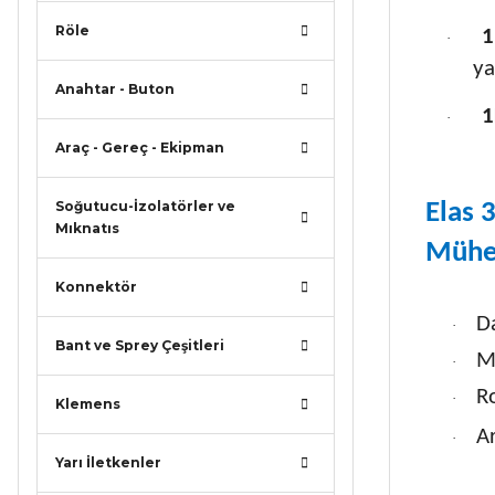
Röle
1
·
ya
Anahtar - Buton
1
·
Araç - Gereç - Ekipman
Soğutucu-İzolatörler ve
Elas 
Mıknatıs
Mühen
Konnektör
Da
·
Bant ve Sprey Çeşitleri
Ma
·
R
·
Klemens
Ar
·
Yarı İletkenler