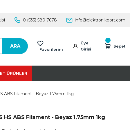
ibi
0 (533) 580 7678
info@elektronikport.com
Üye
ARA
Sepet
Girişi
Favorilerim
ET ÜRÜNLER
S ABS Filament - Beyaz 1,75mm 1kg
S HS ABS Filament - Beyaz 1,75mm 1kg