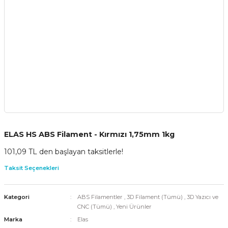
ELAS HS ABS Filament - Kırmızı 1,75mm 1kg
101,09 TL den başlayan taksitlerle!
Taksit Seçenekleri
Kategori
ABS Filamentler
,
3D Filament (Tümü)
,
3D Yazıcı ve
CNC (Tümü)
,
Yeni Ürünler
Marka
Elas