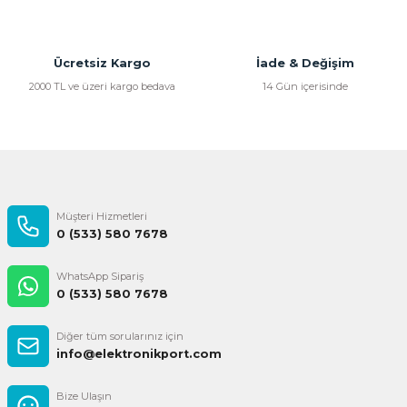
Ürün bilgilerinde hatalar bulunuyor.
Ürün fiyatı diğer sitelerden daha pahalı.
Bu ürüne benzer farklı alternatifler olmalı.
Ücretsiz Kargo
İade & Değişim
2000 TL ve üzeri kargo bedava
14 Gün içerisinde
Gönder
Müşteri Hizmetleri
0 (533) 580 7678
WhatsApp Sipariş
0 (533) 580 7678
Diğer tüm sorularınız için
info@elektronikport.com
Bize Ulaşın