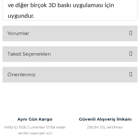
ve diğer birçok 3D baskı uygulaması için
uygundur.
Yorumlar
Taksit Seçenekleri
Bu ürüne ilk yorumu siz yapın!
Önerileriniz
Yorum Yaz
Bu ürünün fiyat bilgisi, resim, ürün açıklamalarında ve diğer
konularda yetersiz gördüğünüz noktaları öneri formunu
kullanarak tarafımıza iletebilirsiniz.
Görüş ve önerileriniz için teşekkür ederiz.
Aynı Gün Kargo
Güvenli Alışveriş İmkanı
Ürün resmi kalitesiz, bozuk veya görüntülenemiyor.
Hafta İçi 15:00, Cumartesi 12:00a kadar
256 Bit SSL sertifikası
verilen siparişler için
Ürün açıklamasında eksik bilgiler bulunuyor.